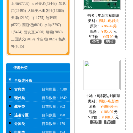
上海(67759)
人民美术(43443)
黑龙
江(22495)
人民美术出版社(14506)
书名：
电影大精邮缘
天津(12139)
1(11775)
连环画
类别：
再版--电影类
(6779)
西游记(6601)
水浒(5797)
原价：
￥
95.00 元
现价：
￥95.00
元
1(5424)
贺友直(4020)
聊斋(2089)
VIP价：
￥95.00
元
三国演义(2019)
李自成(1825)
杨家
将(1615)
连趣分类
再版连环画
古典类
目前数量：4580
书名：
8折花边封面暴
现代类
目前数量：1642
类别：
再版--电影类
战争类
目前数量：302
原价：
￥
108.00 元
现价：
￥108.00
元
连趣专区
目前数量：498
VIP价：
￥108.00
元
外国类
目前数量：179
电影类
目前数量：194