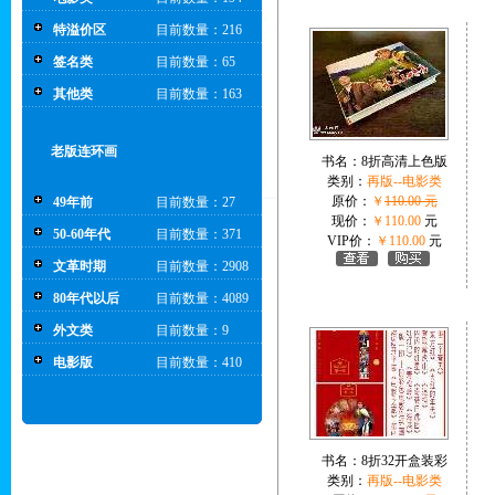
特溢价区
目前数量：216
签名类
目前数量：65
其他类
目前数量：163
老版连环画
书名：
8折高清上色版
类别：
再版--电影类
原价：
￥
110.00 元
49年前
目前数量：27
现价：
￥110.00
元
50-60年代
目前数量：371
VIP价：
￥110.00
元
文革时期
目前数量：2908
80年代以后
目前数量：4089
外文类
目前数量：9
电影版
目前数量：410
书名：
8折32开盒装彩
类别：
再版--电影类