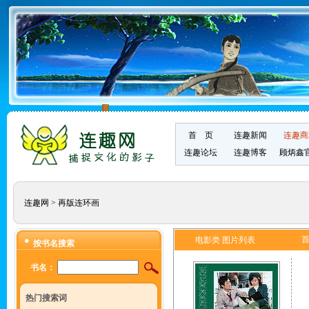
首 页
连趣新闻
连趣商
连趣论坛
连趣博客
顾炳鑫
连趣网
>
再版连环画
电影类 图片列表
按书名搜索
书名：
热门搜索词