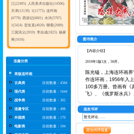
江(22495)
人民美术出版社(14506)
天津(12139)
1(11775)
连环画
(6779)
西游记(6601)
水浒(5797)
1(5424)
贺友直(4020)
聊斋(2089)
三国演义(2019)
李自成(1825)
杨家
图书简介
将(1616)
【内容介绍】
连趣分类
2019年1版1次，50开。
陈光镒，上海连环画界“
再版连环画
作连环画，1956年
古典类
目前数量：4584
100多万册。曾画有
现代类
目前数量：1644
飞》、《俄罗斯水兵》
战争类
目前数量：302
连趣专区
目前数量：498
连友书评
暂无评论……
外国类
目前数量：179
电影类
目前数量：194