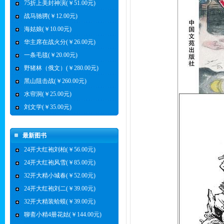
75折上美封神演(￥51.00元)
战马驰骋(￥12.00元)
海姑娘(￥10.00元)
华主席在战火分(￥26.00元)
一条毛毯(￥20.00元)
野猪林（俄文）(￥280.00元)
黑山阻击战(￥260.00元)
水帘洞(￥25.00元)
刘文学(￥35.00元)
最新图书
24开大红袍刘柏(￥56.00元)
24开大红袍风雪(￥85.00元)
32开大精小城春(￥52.00元)
24开大红袍刘二(￥39.00元)
32开大精装蛤蟆(￥39.00元)
聊斋小精4册花姑(￥144.00元)