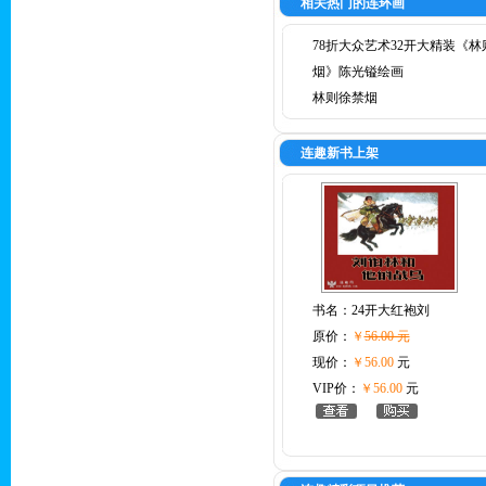
相关热门的连环画
78折大众艺术32开大精装《林
烟》陈光镒绘画
林则徐禁烟
连趣新书上架
书名：
24开大红袍刘
原价：
￥
56.00 元
现价：
￥56.00
元
VIP价：
￥56.00
元