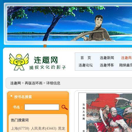
首 页
连趣新闻
连趣商
连趣论坛
连趣博客
顾炳鑫
连趣网
>
再版连环画
> 详细信息
按书名搜索
书名：
热门搜索词
上海(67759)
人民美术(43443)
黑龙