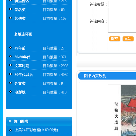
特溢价区
目前数量：216
评论标题：
签名类
目前数量：65
其他类
目前数量：163
评论内容：
老版连环画
49年前
目前数量：27
50-60年代
目前数量：371
文革时期
目前数量：2908
80年代以后
目前数量：4089
图书内页欣赏
外文类
目前数量：9
电影版
目前数量：410
热门图书
上美24开彩色精(￥60.00元)