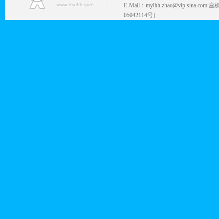
E-Mail：mylhh.zhao@vip.sina.
05042114号]