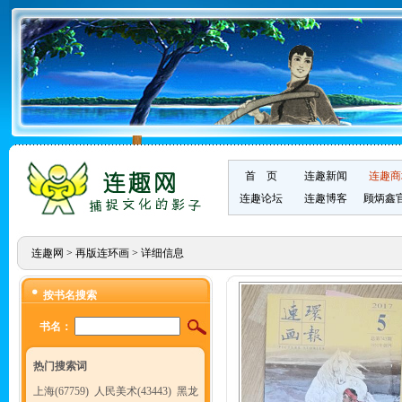
首 页
连趣新闻
连趣商
连趣论坛
连趣博客
顾炳鑫
连趣网
>
再版连环画
> 详细信息
按书名搜索
书名：
热门搜索词
上海(67759)
人民美术(43443)
黑龙