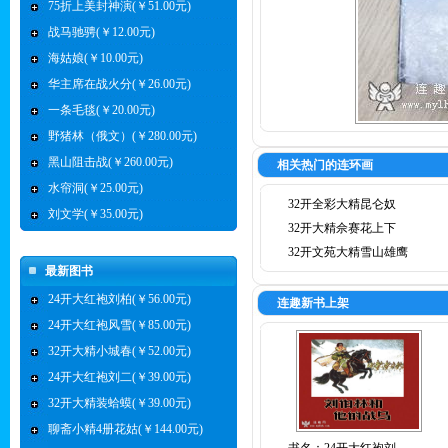
75折上美封神演(￥51.00元)
战马驰骋(￥12.00元)
海姑娘(￥10.00元)
华主席在战火分(￥26.00元)
一条毛毯(￥20.00元)
野猪林（俄文）(￥280.00元)
黑山阻击战(￥260.00元)
相关热门的连环画
水帘洞(￥25.00元)
32开全彩大精昆仑奴
刘文学(￥35.00元)
32开大精佘赛花上下
32开文苑大精雪山雄鹰
最新图书
24开大红袍刘柏(￥56.00元)
连趣新书上架
24开大红袍风雪(￥85.00元)
32开大精小城春(￥52.00元)
24开大红袍刘二(￥39.00元)
32开大精装蛤蟆(￥39.00元)
聊斋小精4册花姑(￥144.00元)