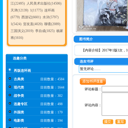
江(22495)
人民美术出版社(14506)
天津(12139)
1(11775)
连环画
(6779)
西游记(6601)
水浒(5797)
1(5424)
贺友直(4020)
聊斋(2089)
三国演义(2019)
李自成(1825)
杨家
将(1616)
图书简介
【内容介绍】2017年1版1次，1
连趣分类
连友书评
暂无评论……
再版连环画
古典类
目前数量：4584
现代类
目前数量：1644
评论标题：
战争类
目前数量：302
连趣专区
目前数量：498
评论内容：
外国类
目前数量：179
电影类
目前数量：194