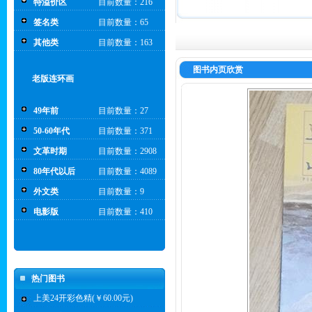
特溢价区
目前数量：216
签名类
目前数量：65
其他类
目前数量：163
图书内页欣赏
老版连环画
49年前
目前数量：27
50-60年代
目前数量：371
文革时期
目前数量：2908
80年代以后
目前数量：4089
外文类
目前数量：9
电影版
目前数量：410
热门图书
上美24开彩色精(￥60.00元)