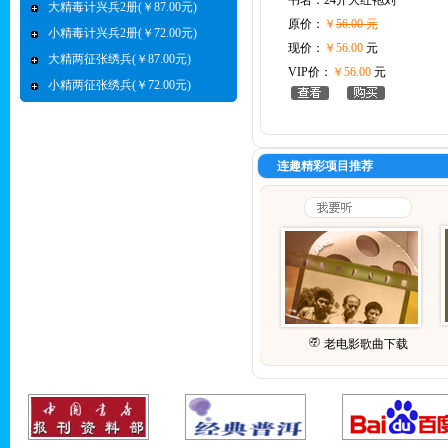
书名：
24开大红袍刘
大精毒计兴兵2册(￥87.00元)
原价：
￥
56.00 元
小精毒计兴兵2册(￥72.00元)
现价：
￥56.00
元
大精两征张绣兵(￥87.00元)
VIP价：
￥56.00
元
小精两征张绣兵(￥72.00元)
连趣精彩项目推荐
老电影歌曲下载