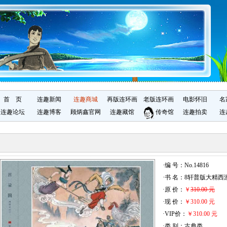
首 页
连趣新闻
连趣商城
再版连环画
老版连环画
电影怀旧
名
连趣论坛
连趣博客
顾炳鑫官网
连趣藏馆
传奇馆
连趣拍卖
连
·编 号：No.14816
·书 名：8轩普版大精西
·原 价：
￥
310.00 元
·现 价：
￥310.00 元
·VIP价：
￥310.00 元
·类 别：古典类