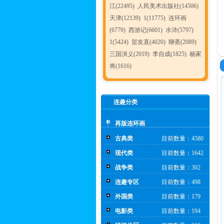
江(22495)
人民美术出版社(14506)
天津(12139)
1(11775)
连环画
(6779)
西游记(6601)
水浒(5797)
1(5424)
贺友直(4020)
聊斋(2089)
三国演义(2019)
李自成(1825)
杨家
将(1616)
连趣分类
再版连环画
古典类
目前数量：4580
现代类
目前数量：1642
战争类
目前数量：302
连趣专区
目前数量：498
外国类
目前数量：179
电影类
目前数量：194