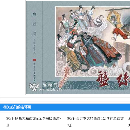
相关热门的连环画
9折轩绢版大精西游记2.李翔绘西游7
9折轩合订本大精西游记2.李翔绘西游
册
7册