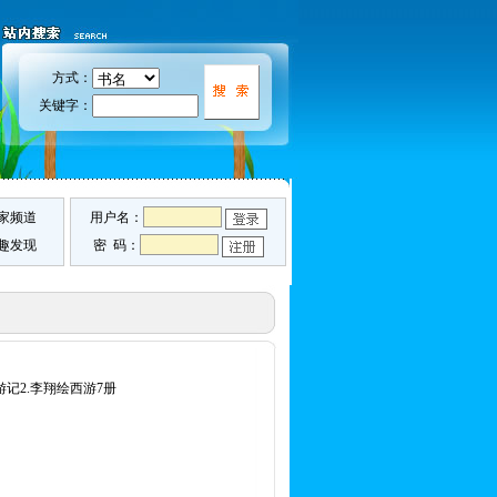
方式：
关键字：
家频道
用户名：
趣发现
密 码：
游记2.李翔绘西游7册