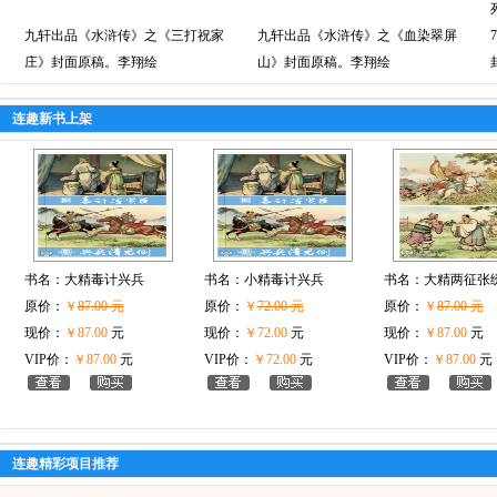
九轩出品《水浒传》之《三打祝家
九轩出品《水浒传》之《血染翠屏
庄》封面原稿。李翔绘
山》封面原稿。李翔绘
连趣新书上架
书名：
大精毒计兴兵
书名：
小精毒计兴兵
书名：
大精两征张
原价：
￥
87.00 元
原价：
￥
72.00 元
原价：
￥
87.00 元
现价：
￥87.00
元
现价：
￥72.00
元
现价：
￥87.00
元
VIP价：
￥87.00
元
VIP价：
￥72.00
元
VIP价：
￥87.00
元
连趣精彩项目推荐