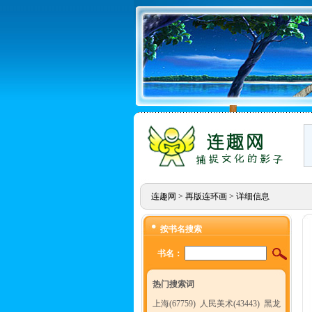
连趣网
>
再版连环画
> 详细信息
按书名搜索
书名：
热门搜索词
上海(67759)
人民美术(43443)
黑龙