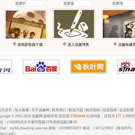
老电影歌曲下载
进入连趣博客
连趣收藏
设为首页
|
加入收藏
|
关于连趣网
|
联系我们
|
配送问题
|
购买指南
|
拍卖指南
|
会员制度
pyright © 2002-
2026 连趣网 版权所有 您是第
17832628
位访问者，目前共
177
人同时
址：(100089)北京市紫竹院路33号美林花园2楼3B
-Mail：mylhh.zhao@vip.sina.com 座机：(010)88550371 电话：13671259001（微
042114号]