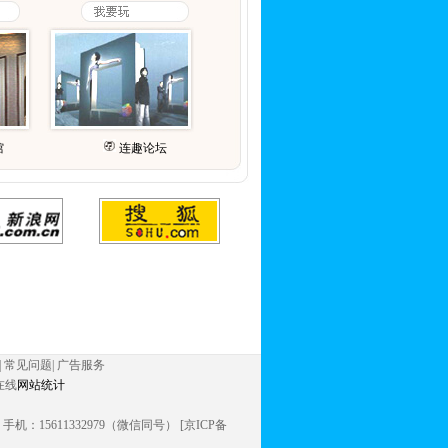
馆
连趣论坛
|
常见问题
|
广告服务
在线
网站统计
信同号） 手机：15611332979（微信同号） [京ICP备