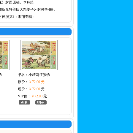
死》封面原稿。李翔绘
78折九轩普版大精姜子牙封神等4册。
封神演义2（李翔专辑）
绣
书名：
小精两征张绣
原价：
￥
72.00 元
现价：
￥72.00
元
VIP价：
￥72.00
元