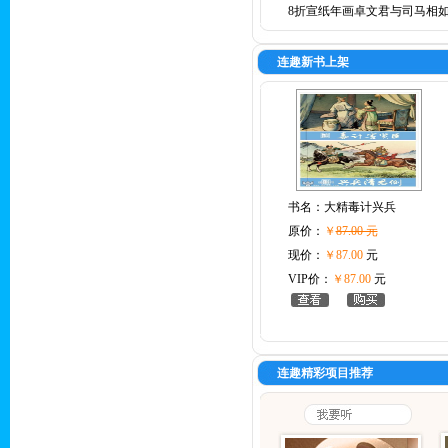
8折宣纸年画卓文君与司马相
连趣新书上架
书名：
大精毒计兴兵
原价：
￥
87.00 元
现价：
￥87.00
元
VIP价：
￥87.00
元
连趣精彩项目推荐