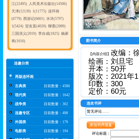
江(22495)
人民美术出版社(14506)
天津(12139)
1(11775)
连环画
(6779)
西游记(6601)
水浒(5797)
1(5424)
贺友直(4020)
聊斋(2089)
三国演义(2019)
李自成(1825)
杨家
图书简介
将(1616)
改编：
【内容介绍】
绘画：刘旦宅
连趣分类
开本：50开
版次：2021年1
再版连环画
印数：300
古典类
目前数量：4580
定价：60元
现代类
目前数量：1642
连友书评
战争类
目前数量：302
暂无评论……
连趣专区
目前数量：498
外国类
目前数量：179
电影类
目前数量：194
评论标题：