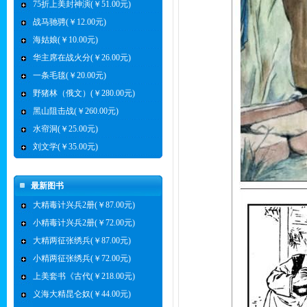
75折上美封神演(￥51.00元)
战马驰骋(￥12.00元)
海姑娘(￥10.00元)
华主席在战火分(￥26.00元)
一条毛毯(￥20.00元)
野猪林（俄文）(￥280.00元)
黑山阻击战(￥260.00元)
水帘洞(￥25.00元)
刘文学(￥35.00元)
最新图书
大精毒计兴兵2册(￥87.00元)
小精毒计兴兵2册(￥72.00元)
大精两征张绣兵(￥87.00元)
小精两征张绣兵(￥72.00元)
上美套书《古代(￥218.00元)
义海大精昆仑奴(￥44.00元)