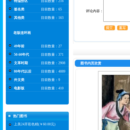
特溢价区
目前数量：216
签名类
目前数量：65
评论内容：
其他类
目前数量：163
老版连环画
49年前
目前数量：27
50-60年代
目前数量：371
文革时期
目前数量：2908
图书内页欣赏
80年代以后
目前数量：4089
外文类
目前数量：9
电影版
目前数量：410
热门图书
上美24开彩色精(￥60.00元)