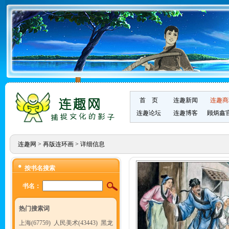
首 页
连趣新闻
连趣商
连趣论坛
连趣博客
顾炳鑫
连趣网
>
再版连环画
> 详细信息
按书名搜索
书名：
热门搜索词
上海(67759)
人民美术(43443)
黑龙