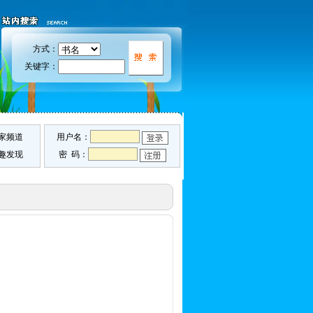
方式：
关键字：
家频道
用户名：
趣发现
密 码：