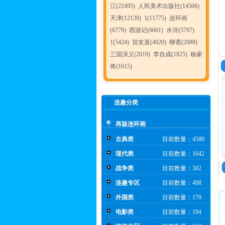
江(22495)
人民美术出版社(14506)
天津(12139)
1(11775)
连环画
(6779)
西游记(6601)
水浒(5797)
1(5424)
贺友直(4020)
聊斋(2089)
三国演义(2019)
李自成(1825)
杨家
将(1615)
连趣分类
再版连环画
古典类
目前数量：4580
现代类
目前数量：1642
战争类
目前数量：302
连趣专区
目前数量：498
外国类
目前数量：179
电影类
目前数量：194