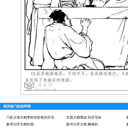
相关热门的连环画
75折义海大精李时珍彩色刘旦宅
文苑大精黑姑 刘旦宅绘
新书32开大精狂雨
新书32开大精 雌雄剑