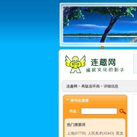
连趣网
>
再版连环画
> 详细信息
按书名搜索
书名：
热门搜索词
上海(67759)
人民美术(43443)
黑龙