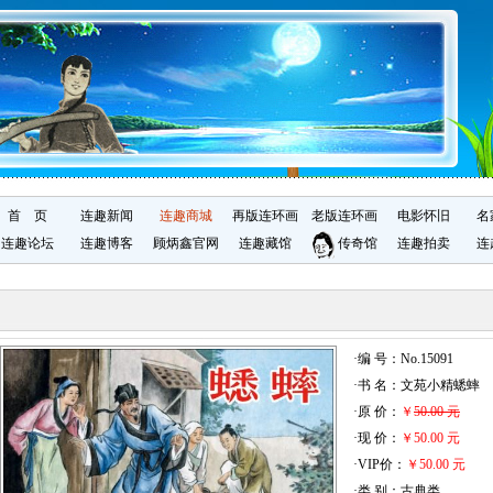
首 页
连趣新闻
连趣商城
再版连环画
老版连环画
电影怀旧
名
连趣论坛
连趣博客
顾炳鑫官网
连趣藏馆
传奇馆
连趣拍卖
连
·编 号：No.15091
·书 名：文苑小精蟋蟀
·原 价：
￥
50.00 元
·现 价：
￥50.00 元
·VIP价：
￥50.00 元
·类 别：古典类