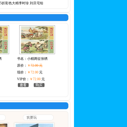
75折彩色大精李时珍 刘旦宅绘
绣
书名：
小精两征张绣
原价：
￥
72.00 元
现价：
￥72.00
元
VIP价：
￥72.00
元