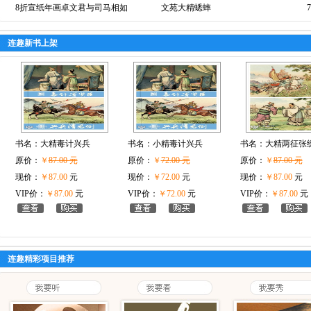
8折宣纸年画卓文君与司马相如
文苑大精蟋蟀
连趣新书上架
书名：
大精毒计兴兵
书名：
小精毒计兴兵
书名：
大精两征张
原价：
￥
87.00 元
原价：
￥
72.00 元
原价：
￥
87.00 元
现价：
￥87.00
元
现价：
￥72.00
元
现价：
￥87.00
元
VIP价：
￥87.00
元
VIP价：
￥72.00
元
VIP价：
￥87.00
元
连趣精彩项目推荐