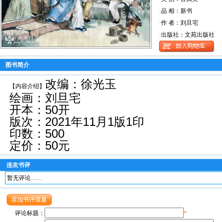
·品 相：新书
·作 者：刘旦宅
·出版社：文苑出版社
图书简介
改编：徐光玉
【内容介绍】
绘画：刘旦宅
开本：50开
版次：2021年11月1版1印
印数：500
定价：50元
连友书评
暂无评论……
评论标题：
*