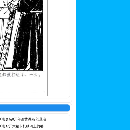
新书盒装8开年画黄泥岗 刘旦宅
新书32开大精卡札纳河上的桥