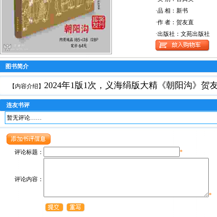
·品 相：新书
·作 者：贺友直
·出版社：文苑出版社
图书简介
2024年1版1次，
义海绢版大精《朝阳沟》贺友
【内容介绍】
连友书评
暂无评论……
评论标题：
*
评论内容：
*