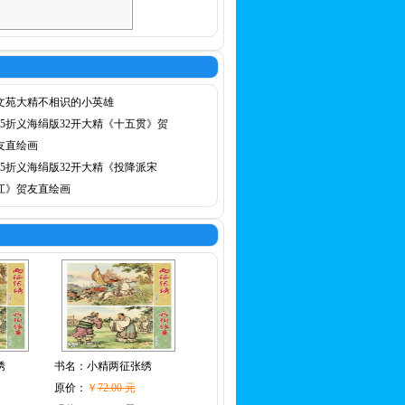
文苑大精不相识的小英雄
75折义海绢版32开大精《十五贯》贺
友直绘画
75折义海绢版32开大精《投降派宋
江》贺友直绘画
绣
书名：
小精两征张绣
原价：
￥
72.00 元