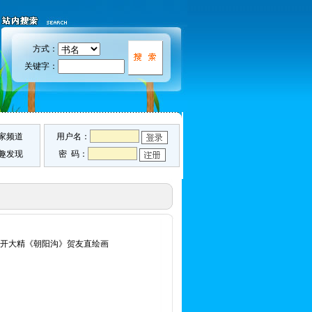
方式：
关键字：
家频道
用户名：
趣发现
密 码：
32开大精《朝阳沟》贺友直绘画