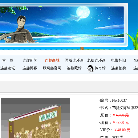
首 页
连趣新闻
连趣商城
再版连环画
老版连环画
电影怀旧
名
连趣论坛
连趣博客
顾炳鑫官网
连趣藏馆
传奇馆
连趣拍卖
连
·编 号：No.16037
·书 名：75折义海绢版
·原 价：
￥
48.00 元
·现 价：
￥48.00 元
·VIP价：
￥48.00 元
·类 别：古典类