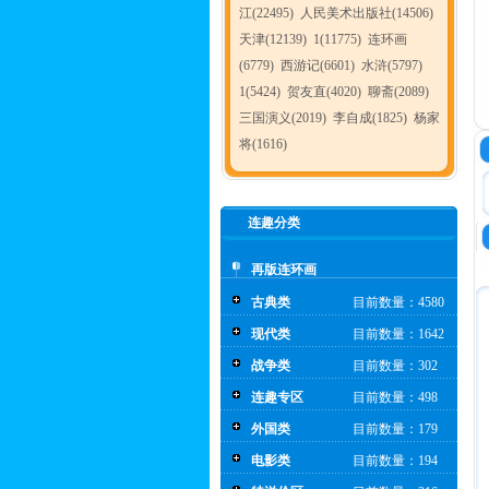
江(22495)
人民美术出版社(14506)
天津(12139)
1(11775)
连环画
(6779)
西游记(6601)
水浒(5797)
1(5424)
贺友直(4020)
聊斋(2089)
三国演义(2019)
李自成(1825)
杨家
将(1616)
连趣分类
再版连环画
古典类
目前数量：4580
现代类
目前数量：1642
战争类
目前数量：302
连趣专区
目前数量：498
外国类
目前数量：179
电影类
目前数量：194