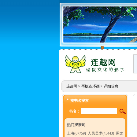
连趣网
>
再版连环画
> 详细信息
按书名搜索
书名：
热门搜索词
上海(67759)
人民美术(43443)
黑龙