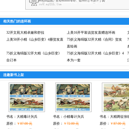
相关热门的连环画
32开文苑大精卓娅和舒拉
上美16开平装说贺友直赠连环画
上美50开小精《山乡巨变》4册贺友直
75折义海绢版32开大精《合同》贺友
直绘画
75折义海绢版32开大精《山乡巨变》
75折义海绢版32开大精《山乡巨变》4
合订本
本为一套
连趣新书上架
书名：
大精毒计兴兵
书名：
小精毒计兴兵
书名：
大精两征张
原价：
￥
87.00 元
原价：
￥
72.00 元
原价：
￥
87.00 元