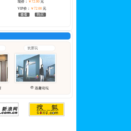
现价：
￥72.00
元
VIP价：
￥72.00
元
馆
连趣论坛