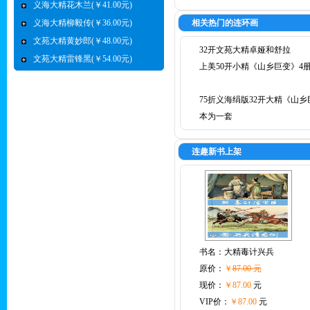
义海大精花木兰(￥41.00元)
义海大精柳毅传(￥36.00元)
相关热门的连环画
文苑大精黄妙郎(￥48.00元)
32开文苑大精卓娅和舒拉
文苑大精雷锋黑(￥54.00元)
上美50开小精《山乡巨变》4
75折义海绢版32开大精《山乡
本为一套
连趣新书上架
书名：
大精毒计兴兵
原价：
￥
87.00 元
现价：
￥87.00
元
VIP价：
￥87.00
元