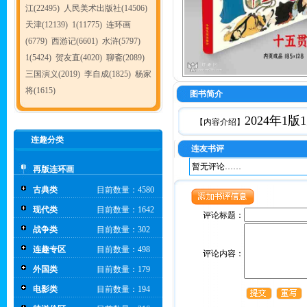
江(22495)
人民美术出版社(14506)
天津(12139)
1(11775)
连环画
(6779)
西游记(6601)
水浒(5797)
1(5424)
贺友直(4020)
聊斋(2089)
三国演义(2019)
李自成(1825)
杨家
将(1615)
图书简介
2024年
【内容介绍】
连趣分类
连友书评
暂无评论……
再版连环画
古典类
目前数量：4580
现代类
目前数量：1642
评论标题：
战争类
目前数量：302
连趣专区
目前数量：498
评论内容：
外国类
目前数量：179
电影类
目前数量：194