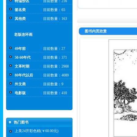
特溢价区
目前数量：216
签名类
目前数量：65
其他类
目前数量：163
图书内页欣赏
老版连环画
49年前
目前数量：27
50-60年代
目前数量：371
文革时期
目前数量：2908
80年代以后
目前数量：4089
外文类
目前数量：9
电影版
目前数量：410
热门图书
上美24开彩色精(￥60.00元)