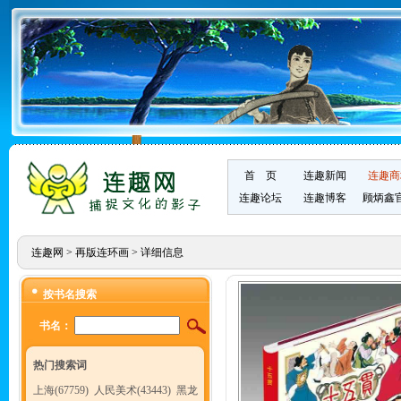
首 页
连趣新闻
连趣商
连趣论坛
连趣博客
顾炳鑫
连趣网
>
再版连环画
> 详细信息
按书名搜索
书名：
热门搜索词
上海(67759)
人民美术(43443)
黑龙