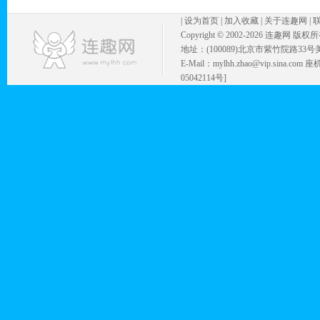
|
设为首页
|
加入收藏
|
关于连趣网
|
Copyright © 2002-
2026 连趣网 版权
地址：(100089)北京市紫竹院路33号
E-Mail：mylhh.zhao@vip.sina.
05042114号]