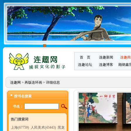
首 页
连趣新闻
连趣商
连趣论坛
连趣博客
顾炳鑫
连趣网
>
再版连环画
> 详细信息
按书名搜索
书名：
热门搜索词
上海(67759)
人民美术(43443)
黑龙