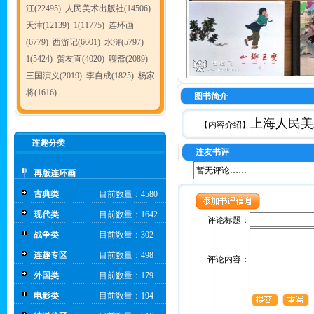
江(22495)
人民美术出版社(14506)
天津(12139)
1(11775)
连环画
(6779)
西游记(6601)
水浒(5797)
1(5424)
贺友直(4020)
聊斋(2089)
三国演义(2019)
李自成(1825)
杨家
将(1616)
图书简介
上海人民美
【内容介绍】
连趣分类
连友书评
暂无评论……
再版连环画
古典类
目前数量：4580
现代类
目前数量：1642
评论标题：
战争类
目前数量：302
连趣专区
目前数量：498
评论内容：
外国类
目前数量：179
电影类
目前数量：194