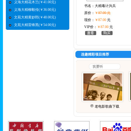
义海大精花木兰(￥41.00元)
书名：
大精毒计兴兵
义海大精柳毅传(￥36.00元)
原价：
￥
87.00 元
文苑大精黄妙郎(￥48.00元)
现价：
￥87.00
元
文苑大精雷锋黑(￥54.00元)
VIP价：
￥87.00
元
连趣精彩项目推荐
老电影歌曲下载