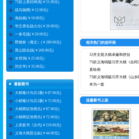
75折上美封神演(￥51.00元)
战马驰骋(￥12.00元)
海姑娘(￥10.00元)
华主席在战火分(￥26.00元)
一条毛毯(￥20.00元)
野猪林（俄文）(￥280.00元)
相关热门的连环画
黑山阻击战(￥260.00元)
32开文苑大精卓娅和舒拉
水帘洞(￥25.00元)
75折义海绢版32开大精《合同
刘文学(￥35.00元)
直绘画
75折义海绢版32开大精《山乡
最新图书
本为一套
大精毒计兴兵2册(￥87.00元)
连趣新书上架
小精毒计兴兵2册(￥72.00元)
大精两征张绣兵(￥87.00元)
小精两征张绣兵(￥72.00元)
上美套书《古代(￥218.00元)
义海大精昆仑奴(￥44.00元)