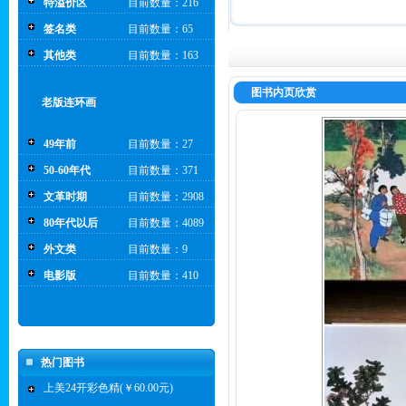
特溢价区
目前数量：216
签名类
目前数量：65
其他类
目前数量：163
图书内页欣赏
老版连环画
49年前
目前数量：27
50-60年代
目前数量：371
文革时期
目前数量：2908
80年代以后
目前数量：4089
外文类
目前数量：9
电影版
目前数量：410
热门图书
上美24开彩色精(￥60.00元)