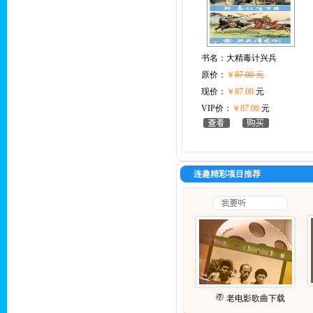
书名：
大精毒计兴兵
原价：
￥
87.00 元
现价：
￥87.00
元
VIP价：
￥87.00
元
连趣精彩项目推荐
老电影歌曲下载