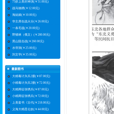
75折上美封神演(￥51.00元)
战马驰骋(￥12.00元)
海姑娘(￥10.00元)
华主席在战火分(￥26.00元)
一条毛毯(￥20.00元)
野猪林（俄文）(￥280.00元)
黑山阻击战(￥260.00元)
水帘洞(￥25.00元)
刘文学(￥35.00元)
最新图书
大精毒计兴兵2册(￥87.00元)
小精毒计兴兵2册(￥72.00元)
大精两征张绣兵(￥87.00元)
小精两征张绣兵(￥72.00元)
上美套书《古代(￥218.00元)
义海大精昆仑奴(￥44.00元)