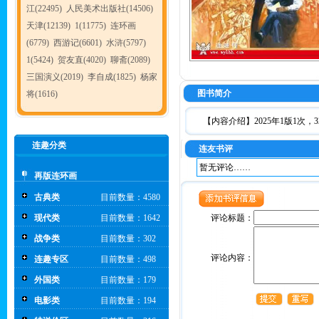
江(22495)
人民美术出版社(14506)
天津(12139)
1(11775)
连环画
(6779)
西游记(6601)
水浒(5797)
1(5424)
贺友直(4020)
聊斋(2089)
三国演义(2019)
李自成(1825)
杨家
图书简介
将(1616)
【内容介绍】2025年1版1次，
连趣分类
连友书评
暂无评论……
再版连环画
古典类
目前数量：4580
现代类
目前数量：1642
评论标题：
战争类
目前数量：302
评论内容：
连趣专区
目前数量：498
外国类
目前数量：179
电影类
目前数量：194