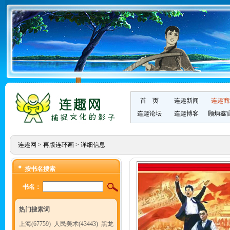
首 页
连趣新闻
连趣商
连趣论坛
连趣博客
顾炳鑫
连趣网
>
再版连环画
> 详细信息
按书名搜索
书名：
热门搜索词
上海(67759)
人民美术(43443)
黑龙