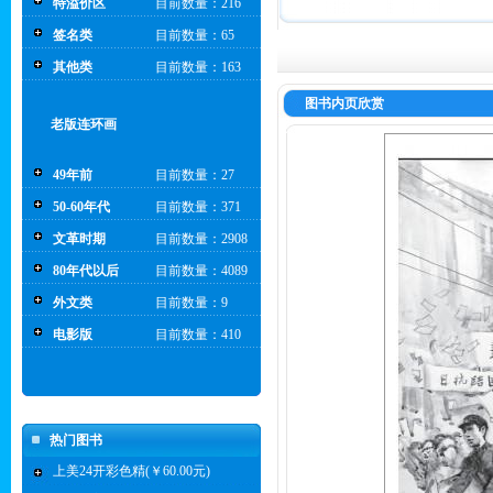
特溢价区
目前数量：216
签名类
目前数量：65
其他类
目前数量：163
图书内页欣赏
老版连环画
49年前
目前数量：27
50-60年代
目前数量：371
文革时期
目前数量：2908
80年代以后
目前数量：4089
外文类
目前数量：9
电影版
目前数量：410
热门图书
上美24开彩色精(￥60.00元)