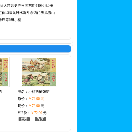
8折大精萧史弄玉等东周列国6批5册
定价绢版九轩水浒斗杀西门庆风雪山
神庙等6册小精
绣
书名：
小精两征张绣
原价：
￥
72.00 元
现价：
￥72.00
元
VIP价：
￥72.00
元