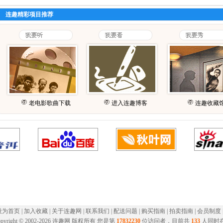
连趣精彩项目推荐
老电影歌曲下载
进入连趣博客
连趣收藏
设为首页
|
加入收藏
|
关于连趣网
|
联系我们
|
配送问题
|
购买指南
|
拍卖指南
|
会员制度
pyright © 2002-
2026 连趣网 版权所有 您是第
17832230
位访问者，目前共
133
人同时