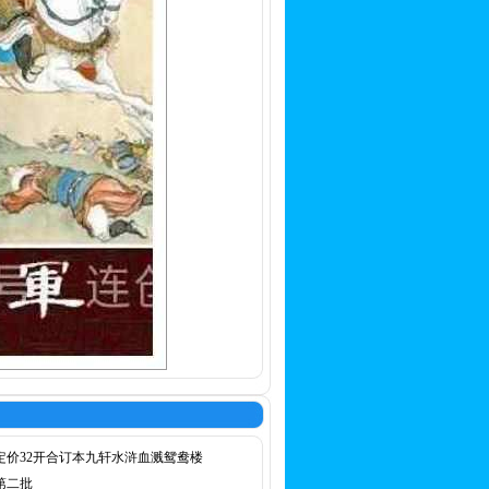
定价32开合订本九轩水浒血溅鸳鸯楼
第二批