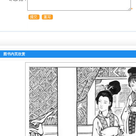
*
图书内页欣赏