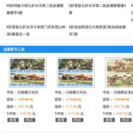
88折绢版大精九轩水浒第二批血溅鸳
8折普版九轩水浒第二批血溅鸳鸯楼4
鸯楼等4册
册
8折普版九轩水浒斗杀西门庆风雪山神
8折连创西游记大精装第3批仙袋收腰
庙6册最后一批
等5册
连趣新书上架
书名：
大精毒计兴兵
书名：
小精毒计兴兵
书名：
大精两征张
原价：
￥
87.00 元
原价：
￥
72.00 元
原价：
￥
87.00 元
现价：
￥87.00
元
现价：
￥72.00
元
现价：
￥87.00
元
VIP价：
￥87.00
元
VIP价：
￥72.00
元
VIP价：
￥87.00
元