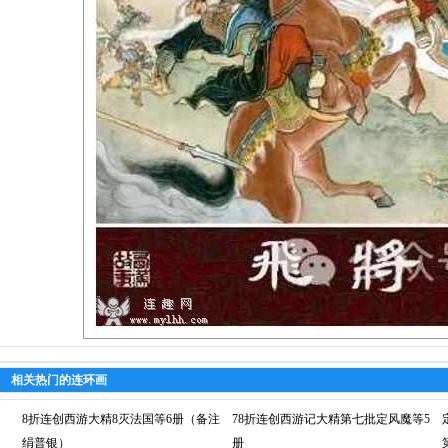
相关热门的连环画
8折连创西游大精8灭法国等6册（备注
78折连创西游记大精第七批定风魔等5
绢普银）
册