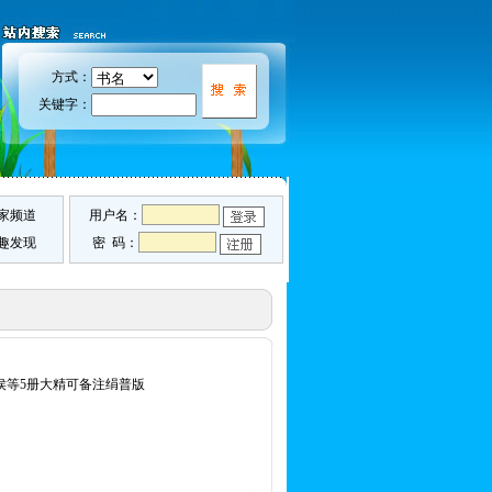
方式：
关键字：
家频道
用户名：
趣发现
密 码：
军侯等5册大精可备注绢普版