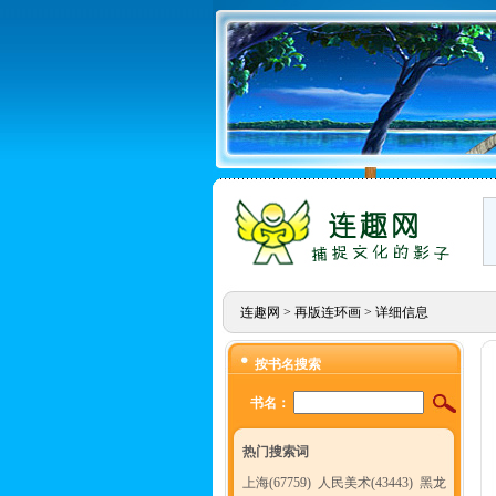
连趣网
>
再版连环画
> 详细信息
按书名搜索
书名：
热门搜索词
上海(67759)
人民美术(43443)
黑龙