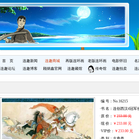
首 页
连趣新闻
连趣商城
再版连环画
老版连环画
电影怀旧
名
连趣论坛
连趣博客
顾炳鑫官网
连趣藏馆
传奇馆
连趣拍卖
连
·编 号：No.16215
·书 名：连创西汉4冠
·原 价：
￥
233.00 元
·现 价：
￥233.00 元
·VIP价：
￥233.00 元
·类 别：古典类