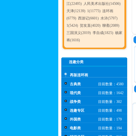
江(22495)
人民美术出版社(14506)
天津(12139)
1(11775)
连环画
(6779)
西游记(6601)
水浒(5797)
1(5424)
贺友直(4020)
聊斋(2089)
三国演义(2019)
李自成(1825)
杨家
将(1616)
连趣分类
再版连环画
古典类
目前数量：4580
现代类
目前数量：1642
战争类
目前数量：302
连趣专区
目前数量：498
外国类
目前数量：179
电影类
目前数量：194