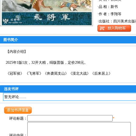
·品 相：新书
·作 者：李翔等
·出版社：四川美术出版
图书简介
【内容介绍】
2025年1版1次，32开大精，绢版普版，定价298元。
《冠军侯》 《飞将军》《奔袭焉支山》《漠北大战》《后来居上》
连友书评
暂无评论……
评论标题：
*
评论内容：