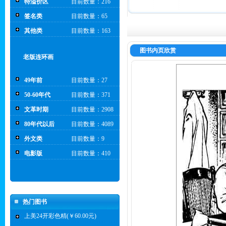
特溢价区
目前数量：216
签名类
目前数量：65
其他类
目前数量：163
图书内页欣赏
老版连环画
49年前
目前数量：27
50-60年代
目前数量：371
文革时期
目前数量：2908
80年代以后
目前数量：4089
外文类
目前数量：9
电影版
目前数量：410
热门图书
上美24开彩色精(￥60.00元)