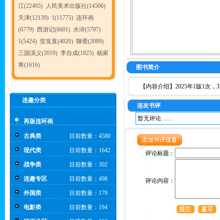
江(22495)
人民美术出版社(14506)
天津(12139)
1(11775)
连环画
(6779)
西游记(6601)
水浒(5797)
1(5424)
贺友直(4020)
聊斋(2089)
三国演义(2019)
李自成(1825)
杨家
将(1616)
图书简介
【内容介绍】2025年1版1次，
连趣分类
连友书评
暂无评论……
再版连环画
古典类
目前数量：4580
现代类
目前数量：1642
评论标题：
战争类
目前数量：302
连趣专区
目前数量：498
评论内容：
外国类
目前数量：179
电影类
目前数量：194