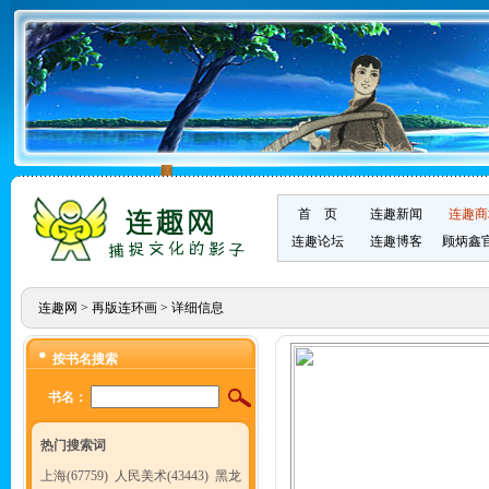
首 页
连趣新闻
连趣商
连趣论坛
连趣博客
顾炳鑫
连趣网
>
再版连环画
> 详细信息
按书名搜索
书名：
热门搜索词
上海(67759)
人民美术(43443)
黑龙