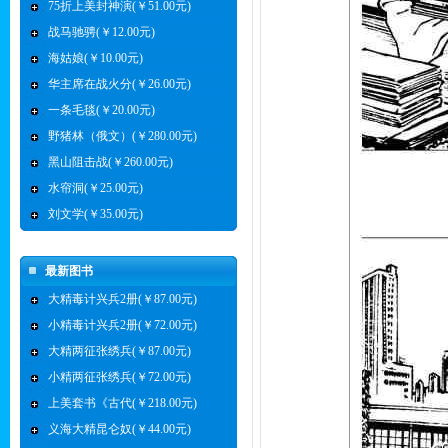
75折上美封神演(￥51.00元)
战马驰骋(￥12.00元)
海姑娘(￥10.00元)
华主席在战火分(￥26.00元)
一条毛毯(￥20.00元)
野猪林（俄文）(￥280.00元)
黑山阻击战(￥260.00元)
水帘洞(￥25.00元)
刘文学(￥35.00元)
最新图书
大精毒计兴兵2册(￥87.00元)
小精毒计兴兵2册(￥72.00元)
大精两征张绣兵(￥87.00元)
小精两征张绣兵(￥72.00元)
上美套书《古代(￥218.00元)
义海大精昆仑奴(￥44.00元)