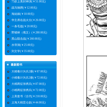
75折上美封神演(￥51.00元)
战马驰骋(￥12.00元)
海姑娘(￥10.00元)
华主席在战火分(￥26.00元)
一条毛毯(￥20.00元)
野猪林（俄文）(￥280.00元)
黑山阻击战(￥260.00元)
水帘洞(￥25.00元)
刘文学(￥35.00元)
最新图书
大精毒计兴兵2册(￥87.00元)
小精毒计兴兵2册(￥72.00元)
大精两征张绣兵(￥87.00元)
小精两征张绣兵(￥72.00元)
上美套书《古代(￥218.00元)
义海大精昆仑奴(￥44.00元)