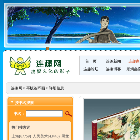
首 页
连趣新闻
连趣商
连趣论坛
连趣博客
顾炳鑫
连趣网
>
再版连环画
> 详细信息
按书名搜索
书名：
热门搜索词
上海(67759)
人民美术(43443)
黑龙