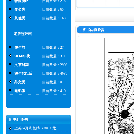
特溢价区
目前数量：216
签名类
目前数量：65
其他类
目前数量：163
图书内页欣赏
老版连环画
49年前
目前数量：27
50-60年代
目前数量：371
文革时期
目前数量：2908
80年代以后
目前数量：4089
外文类
目前数量：9
电影版
目前数量：410
热门图书
上美24开彩色精(￥60.00元)