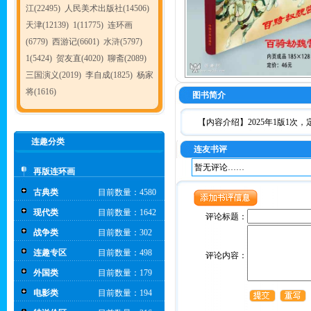
江(22495)
人民美术出版社(14506)
天津(12139)
1(11775)
连环画
(6779)
西游记(6601)
水浒(5797)
1(5424)
贺友直(4020)
聊斋(2089)
三国演义(2019)
李自成(1825)
杨家
将(1616)
图书简介
【内容介绍】2025年1版1次，
连趣分类
连友书评
暂无评论……
再版连环画
古典类
目前数量：4580
现代类
目前数量：1642
评论标题：
战争类
目前数量：302
连趣专区
目前数量：498
评论内容：
外国类
目前数量：179
电影类
目前数量：194