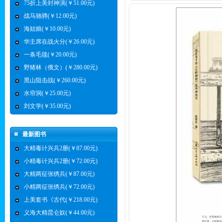
75折上美封神演(￥51.00元)
战马驰骋(￥12.00元)
海姑娘(￥10.00元)
华主席在战火分(￥26.00元)
一条毛毯(￥20.00元)
野猪林（俄文）(￥280.00元)
黑山阻击战(￥260.00元)
水帘洞(￥25.00元)
刘文学(￥35.00元)
最新图书
大精毒计兴兵2册(￥87.00元)
小精毒计兴兵2册(￥72.00元)
大精两征张绣兵(￥87.00元)
小精两征张绣兵(￥72.00元)
上美套书《古代(￥218.00元)
义海大精昆仑奴(￥44.00元)