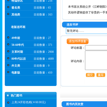
特溢价区
目前数量：216
本书首次系统公开《江畔朝阳
签名类
目前数量：65
其创作逻辑提供了珍贵的一手
其他类
目前数量：163
连友书评
老版连环画
暂无评论……
49年前
目前数量：27
50-60年代
目前数量：371
评论标题：
文革时期
目前数量：2908
80年代以后
目前数量：4089
评论内容：
外文类
目前数量：9
电影版
目前数量：410
热门图书
上美24开彩色精(￥60.00元)
图书内页欣赏