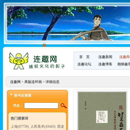
首 页
连趣新闻
连趣商
连趣论坛
连趣博客
顾炳鑫
连趣网
>
再版连环画
> 详细信息
按书名搜索
书名：
热门搜索词
上海(67759)
人民美术(43443)
黑龙