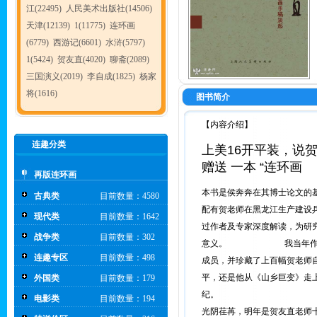
江(22495)
人民美术出版社(14506)
天津(12139)
1(11775)
连环画
(6779)
西游记(6601)
水浒(5797)
1(5424)
贺友直(4020)
聊斋(2089)
三国演义(2019)
李自成(1825)
杨家
将(1616)
图书简介
【内容介绍】
连趣分类
上美16开平装，说
赠送 一本 “连环画
再版连环画
本书是侯奔奔在其博士论文的基
古典类
目前数量：4580
配有贺老师在黑龙江生产建设兵
现代类
目前数量：1642
过作者及专家深度解读，为研
战争类
目前数量：302
意义。 我当年作为知识青
连趣专区
目前数量：498
成员，并珍藏了上百幅贺老师
平，还是他从《山乡巨变》走
外国类
目前数量：179
纪。
电影类
目前数量：194
光阴荏苒，明年是贺友直老师