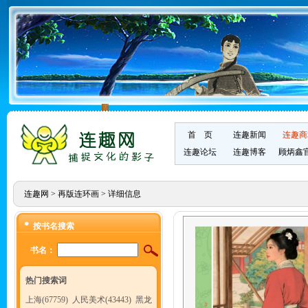
首 页
连趣新闻
连趣商
连趣论坛
连趣博客
顾炳鑫
连趣网
>
再版连环画
> 详细信息
按书名搜索
书名：
热门搜索词
上海(67759)
人民美术(43443)
黑龙