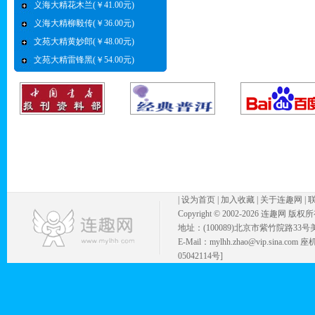
义海大精花木兰(￥41.00元)
义海大精柳毅传(￥36.00元)
文苑大精黄妙郎(￥48.00元)
文苑大精雷锋黑(￥54.00元)
|
设为首页
|
加入收藏
|
关于连趣网
|
Copyright © 2002-
2026 连趣网 版权
地址：(100089)北京市紫竹院路33号
E-Mail：mylhh.zhao@vip.sina.
05042114号]