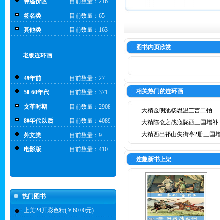
特溢价区
目前数量：216
签名类
目前数量：65
其他类
目前数量：163
图书内页欣赏
老版连环画
49年前
目前数量：27
相关热门的连环画
50-60年代
目前数量：371
文革时期
目前数量：2908
大精金明池杨思温三言二拍
80年代以后
目前数量：4089
大精陈仓之战寇陇西三国增补
大精西出祁山失街亭2册三国
外文类
目前数量：9
电影版
目前数量：410
连趣新书上架
热门图书
上美24开彩色精(￥60.00元)