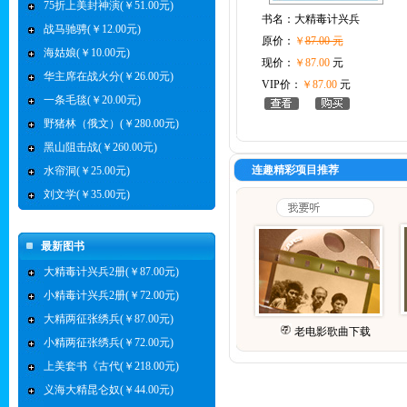
75折上美封神演(￥51.00元)
书名：
大精毒计兴兵
战马驰骋(￥12.00元)
原价：
￥
87.00 元
海姑娘(￥10.00元)
现价：
￥87.00
元
华主席在战火分(￥26.00元)
VIP价：
￥87.00
元
一条毛毯(￥20.00元)
野猪林（俄文）(￥280.00元)
黑山阻击战(￥260.00元)
连趣精彩项目推荐
水帘洞(￥25.00元)
刘文学(￥35.00元)
最新图书
大精毒计兴兵2册(￥87.00元)
小精毒计兴兵2册(￥72.00元)
大精两征张绣兵(￥87.00元)
老电影歌曲下载
小精两征张绣兵(￥72.00元)
上美套书《古代(￥218.00元)
义海大精昆仑奴(￥44.00元)