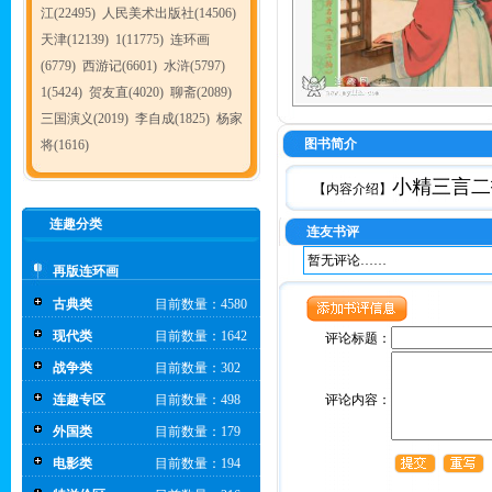
江(22495)
人民美术出版社(14506)
天津(12139)
1(11775)
连环画
(6779)
西游记(6601)
水浒(5797)
1(5424)
贺友直(4020)
聊斋(2089)
三国演义(2019)
李自成(1825)
杨家
图书简介
将(1616)
小精
三言二
【内容介绍】
连趣分类
连友书评
暂无评论……
再版连环画
古典类
目前数量：4580
现代类
目前数量：1642
评论标题：
战争类
目前数量：302
连趣专区
目前数量：498
评论内容：
外国类
目前数量：179
电影类
目前数量：194