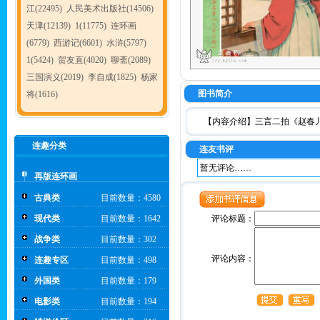
江(22495)
人民美术出版社(14506)
天津(12139)
1(11775)
连环画
(6779)
西游记(6601)
水浒(5797)
1(5424)
贺友直(4020)
聊斋(2089)
三国演义(2019)
李自成(1825)
杨家
图书简介
将(1616)
【内容介绍】
三言二拍《赵春
连趣分类
连友书评
暂无评论……
再版连环画
古典类
目前数量：4580
现代类
目前数量：1642
评论标题：
战争类
目前数量：302
评论内容：
连趣专区
目前数量：498
外国类
目前数量：179
电影类
目前数量：194