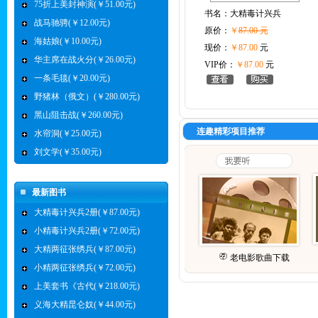
75折上美封神演(￥51.00元)
书名：
大精毒计兴兵
战马驰骋(￥12.00元)
原价：
￥
87.00 元
海姑娘(￥10.00元)
现价：
￥87.00
元
华主席在战火分(￥26.00元)
VIP价：
￥87.00
元
一条毛毯(￥20.00元)
野猪林（俄文）(￥280.00元)
黑山阻击战(￥260.00元)
连趣精彩项目推荐
水帘洞(￥25.00元)
刘文学(￥35.00元)
最新图书
大精毒计兴兵2册(￥87.00元)
小精毒计兴兵2册(￥72.00元)
大精两征张绣兵(￥87.00元)
老电影歌曲下载
小精两征张绣兵(￥72.00元)
上美套书《古代(￥218.00元)
义海大精昆仑奴(￥44.00元)