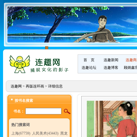
首 页
连趣新闻
连趣商
连趣论坛
连趣博客
顾炳鑫
连趣网
>
再版连环画
> 详细信息
按书名搜索
书名：
热门搜索词
上海(67759)
人民美术(43443)
黑龙