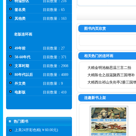
特溢价区
目前数量：216
签名类
目前数量：65
其他类
目前数量：163
图书内页欣赏
老版连环画
49年前
目前数量：27
相关热门的连环画
50-60年代
目前数量：371
文革时期
目前数量：2908
大精金明池杨思温三言二拍
80年代以后
目前数量：4089
大精陈仓之战寇陇西三国增补
大精西出祁山失街亭2册三国
外文类
目前数量：9
电影版
目前数量：410
连趣新书上架
热门图书
上美24开彩色精(￥60.00元)