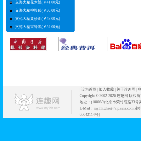
义海大精花木兰(￥41.00元)
义海大精柳毅传(￥36.00元)
文苑大精黄妙郎(￥48.00元)
文苑大精雷锋黑(￥54.00元)
|
设为首页
|
加入收藏
|
关于连趣网
|
Copyright © 2002-
2026 连趣网 版权
地址：(100089)北京市紫竹院路33号
E-Mail：mylhh.zhao@vip.sina.
05042114号]