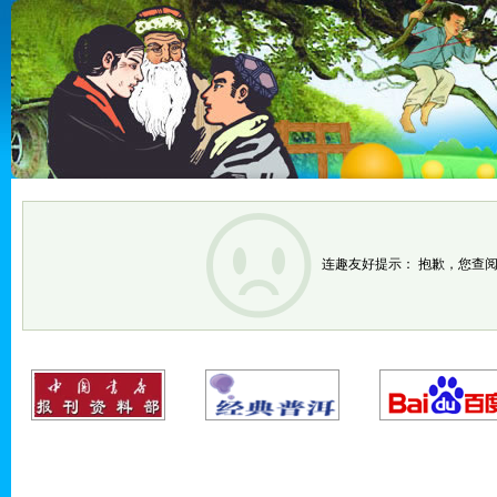
连趣友好提示： 抱歉，您查