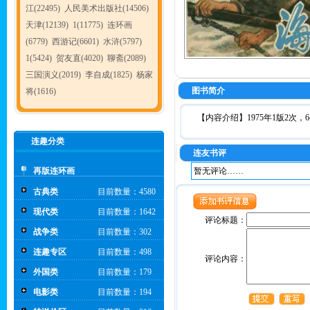
江(22495)
人民美术出版社(14506)
天津(12139)
1(11775)
连环画
(6779)
西游记(6601)
水浒(5797)
1(5424)
贺友直(4020)
聊斋(2089)
三国演义(2019)
李自成(1825)
杨家
图书简介
将(1616)
【内容介绍】1975年1版2次，6
连趣分类
连友书评
再版连环画
暂无评论……
古典类
目前数量：4580
现代类
目前数量：1642
评论标题：
战争类
目前数量：302
连趣专区
目前数量：498
评论内容：
外国类
目前数量：179
电影类
目前数量：194