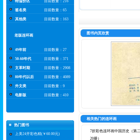
特溢价区
目前数量：216
签名类
目前数量：65
其他类
目前数量：163
图书内页欣赏
老版连环画
49年前
目前数量：27
50-60年代
目前数量：371
文革时期
目前数量：2908
80年代以后
目前数量：4089
外文类
目前数量：9
电影版
目前数量：410
相关热门的连环画
热门图书
7折彩色连环画中国历史（第二辑
上美24开彩色精(￥60.00元)
20册）