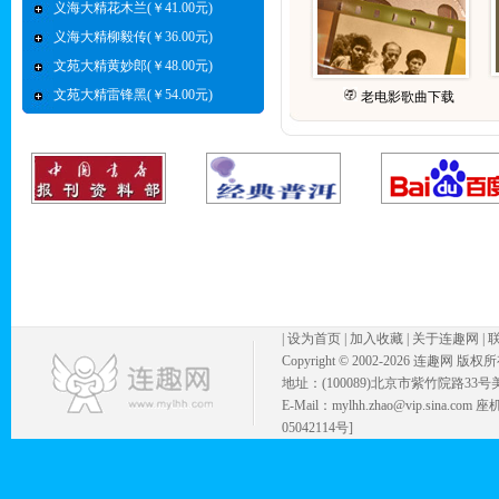
义海大精花木兰(￥41.00元)
义海大精柳毅传(￥36.00元)
文苑大精黄妙郎(￥48.00元)
文苑大精雷锋黑(￥54.00元)
老电影歌曲下载
|
设为首页
|
加入收藏
|
关于连趣网
|
Copyright © 2002-
2026 连趣网 版权
地址：(100089)北京市紫竹院路33号
E-Mail：mylhh.zhao@vip.sina.
05042114号]