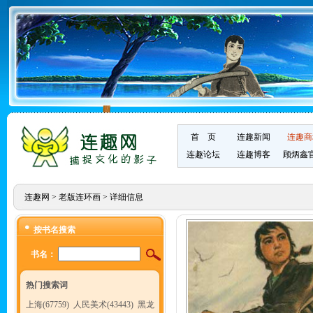
首 页
连趣新闻
连趣商
连趣论坛
连趣博客
顾炳鑫
连趣网
>
老版连环画
> 详细信息
按书名搜索
书名：
热门搜索词
上海(67759)
人民美术(43443)
黑龙