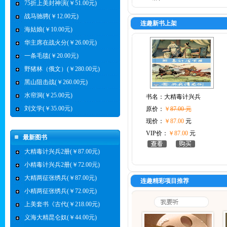
75折上美封神演(￥51.00元)
战马驰骋(￥12.00元)
连趣新书上架
海姑娘(￥10.00元)
华主席在战火分(￥26.00元)
一条毛毯(￥20.00元)
野猪林（俄文）(￥280.00元)
黑山阻击战(￥260.00元)
水帘洞(￥25.00元)
书名：
大精毒计兴兵
刘文学(￥35.00元)
原价：
￥
87.00 元
现价：
￥87.00
元
VIP价：
￥87.00
元
最新图书
大精毒计兴兵2册(￥87.00元)
小精毒计兴兵2册(￥72.00元)
大精两征张绣兵(￥87.00元)
连趣精彩项目推荐
小精两征张绣兵(￥72.00元)
上美套书《古代(￥218.00元)
义海大精昆仑奴(￥44.00元)