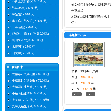
75折上美封神演(￥51.00元)
签名钤印本地球的红飘带建党
战马驰骋(￥12.00元)
作家出版社
海姑娘(￥10.00元)
地球的红飘带百图精选签名本
华主席在战火分(￥26.00元)
伊）
一条毛毯(￥20.00元)
野猪林（俄文）(￥280.00元)
连趣新书上架
黑山阻击战(￥260.00元)
水帘洞(￥25.00元)
刘文学(￥35.00元)
最新图书
书名：
大精毒计兴兵
大精毒计兴兵2册(￥87.00元)
原价：
￥
87.00 元
小精毒计兴兵2册(￥72.00元)
现价：
￥87.00
元
大精两征张绣兵(￥87.00元)
VIP价：
￥87.00
元
小精两征张绣兵(￥72.00元)
上美套书《古代(￥218.00元)
义海大精昆仑奴(￥44.00元)