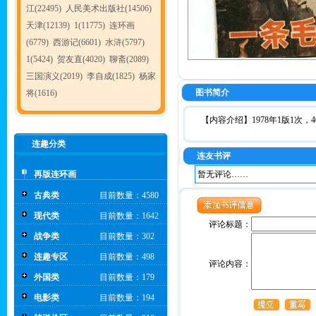
江(22495)
人民美术出版社(14506)
天津(12139)
1(11775)
连环画
(6779)
西游记(6601)
水浒(5797)
1(5424)
贺友直(4020)
聊斋(2089)
三国演义(2019)
李自成(1825)
杨家
图书简介
将(1616)
【内容介绍】1978年1版1次，4
连趣分类
连友书评
再版连环画
暂无评论……
古典类
目前数量：4580
现代类
目前数量：1642
评论标题：
战争类
目前数量：302
连趣专区
目前数量：498
评论内容：
外国类
目前数量：179
电影类
目前数量：194