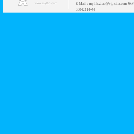
E-Mail：mylhh.zhao@vip.sina.
05042114号]