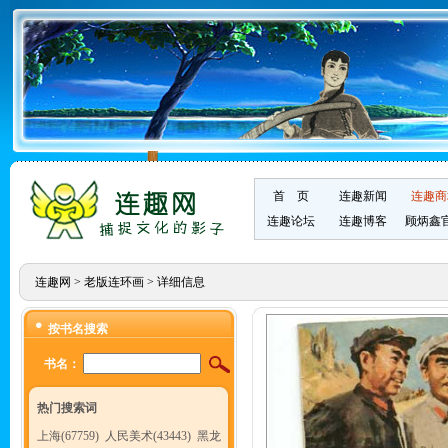
首 页
连趣新闻
连趣商
连趣论坛
连趣博客
顾炳鑫
连趣网
>
老版连环画
> 详细信息
按书名搜索
书名：
热门搜索词
上海(67759)
人民美术(43443)
黑龙