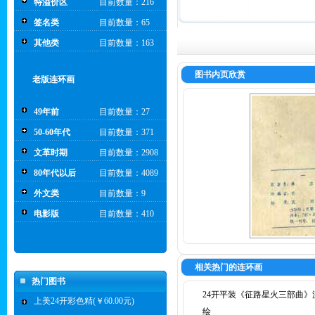
特溢价区
目前数量：216
签名类
目前数量：65
其他类
目前数量：163
图书内页欣赏
老版连环画
49年前
目前数量：27
50-60年代
目前数量：371
文革时期
目前数量：2908
80年代以后
目前数量：4089
外文类
目前数量：9
电影版
目前数量：410
相关热门的连环画
热门图书
24开平装《征路星火三部曲》
上美24开彩色精(￥60.00元)
绘