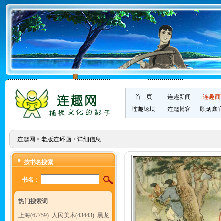
首 页
连趣新闻
连趣商
连趣论坛
连趣博客
顾炳鑫
连趣网
>
老版连环画
> 详细信息
按书名搜索
书名：
热门搜索词
上海(67759)
人民美术(43443)
黑龙