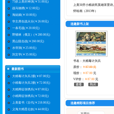
75折上美封神演(￥51.00元)
上美50开小精农民英雄宋景诗
战马驰骋(￥12.00元)
怀绘画（2013年）
海姑娘(￥10.00元)
华主席在战火分(￥26.00元)
连趣新书上架
一条毛毯(￥20.00元)
野猪林（俄文）(￥280.00元)
黑山阻击战(￥260.00元)
水帘洞(￥25.00元)
刘文学(￥35.00元)
书名：
大精毒计兴兵
原价：
￥
87.00 元
最新图书
现价：
￥87.00
元
大精毒计兴兵2册(￥87.00元)
VIP价：
￥87.00
元
小精毒计兴兵2册(￥72.00元)
大精两征张绣兵(￥87.00元)
小精两征张绣兵(￥72.00元)
上美套书《古代(￥218.00元)
连趣精彩项目推荐
义海大精昆仑奴(￥44.00元)