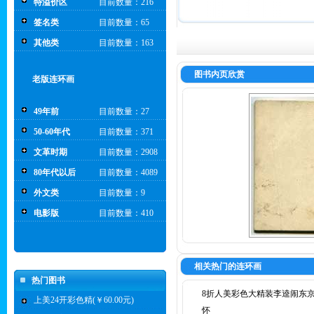
特溢价区
目前数量：216
签名类
目前数量：65
其他类
目前数量：163
图书内页欣赏
老版连环画
49年前
目前数量：27
50-60年代
目前数量：371
文革时期
目前数量：2908
80年代以后
目前数量：4089
外文类
目前数量：9
电影版
目前数量：410
相关热门的连环画
热门图书
8折人美彩色大精装李逵闹东
上美24开彩色精(￥60.00元)
怀