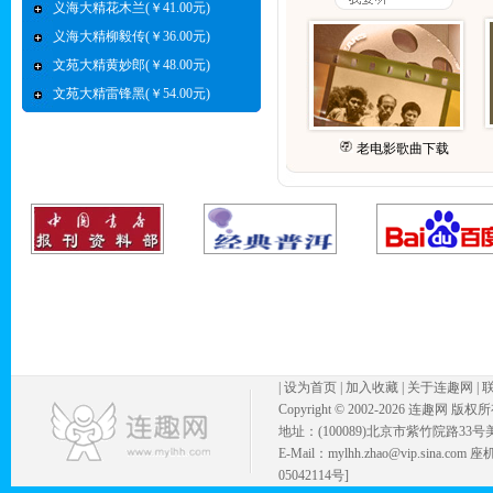
义海大精花木兰(￥41.00元)
义海大精柳毅传(￥36.00元)
文苑大精黄妙郎(￥48.00元)
文苑大精雷锋黑(￥54.00元)
老电影歌曲下载
|
设为首页
|
加入收藏
|
关于连趣网
|
Copyright © 2002-
2026 连趣网 版权
地址：(100089)北京市紫竹院路33号
E-Mail：mylhh.zhao@vip.sina.
05042114号]