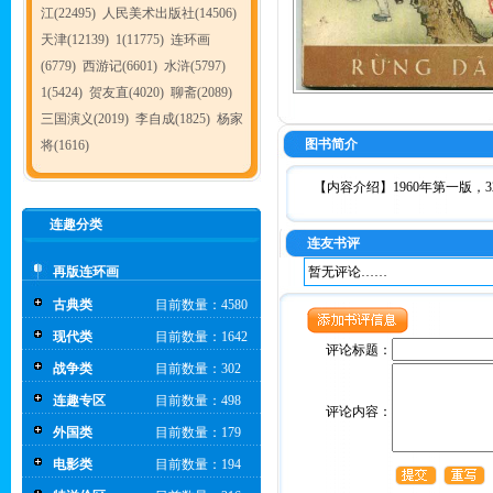
江(22495)
人民美术出版社(14506)
天津(12139)
1(11775)
连环画
(6779)
西游记(6601)
水浒(5797)
1(5424)
贺友直(4020)
聊斋(2089)
三国演义(2019)
李自成(1825)
杨家
图书简介
将(1616)
【内容介绍】1960年第一版，3
连趣分类
连友书评
再版连环画
暂无评论……
古典类
目前数量：4580
现代类
目前数量：1642
评论标题：
战争类
目前数量：302
连趣专区
目前数量：498
评论内容：
外国类
目前数量：179
电影类
目前数量：194