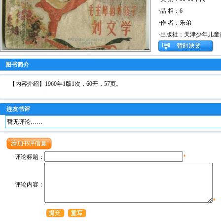
·品 相：6
·作 者：乐弟
·出版社：天津少年儿童
图书简介
【内容介绍】1960年1版1次，60开，57页。
连友书评
暂无评论……
评论标题：
*
评论内容：
*