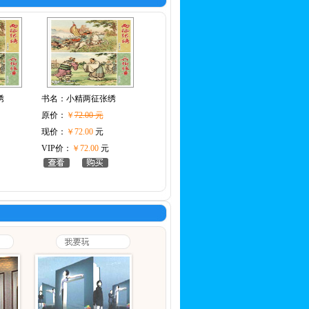
绣
书名：
小精两征张绣
原价：
￥
72.00 元
现价：
￥72.00
元
VIP价：
￥72.00
元