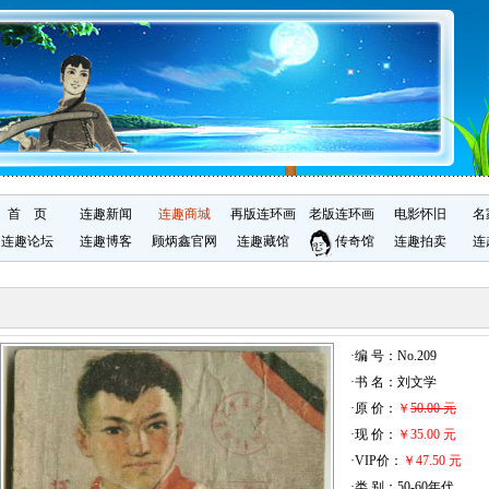
首 页
连趣新闻
连趣商城
再版连环画
老版连环画
电影怀旧
名
连趣论坛
连趣博客
顾炳鑫官网
连趣藏馆
传奇馆
连趣拍卖
连
·编 号：No.209
·书 名：刘文学
·原 价：
￥
50.00 元
·现 价：
￥35.00 元
·VIP价：
￥47.50 元
·类 别：50-60年代