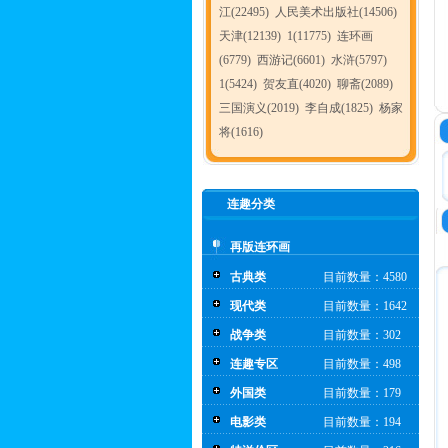
江(22495)
人民美术出版社(14506)
天津(12139)
1(11775)
连环画
(6779)
西游记(6601)
水浒(5797)
1(5424)
贺友直(4020)
聊斋(2089)
三国演义(2019)
李自成(1825)
杨家
将(1616)
连趣分类
再版连环画
古典类
目前数量：4580
现代类
目前数量：1642
战争类
目前数量：302
连趣专区
目前数量：498
外国类
目前数量：179
电影类
目前数量：194