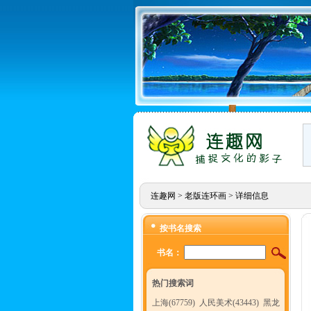
连趣网
>
老版连环画
> 详细信息
按书名搜索
书名：
热门搜索词
上海(67759)
人民美术(43443)
黑龙