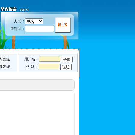
方式：
关键字：
家频道
用户名：
趣发现
密 码：