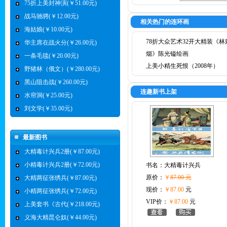
75折上美封神演(￥51.00元)
战马驰骋(￥12.00元)
相关热门的连环画
海姑娘(￥10.00元)
78折大众艺术32开大精装《林
华主席在战火分(￥26.00元)
烟》陈光镒绘画
一条毛毯(￥20.00元)
上美小精生死恨（2008年）
野猪林（俄文）(￥280.00元)
黑山阻击战(￥260.00元)
连趣新书上架
水帘洞(￥25.00元)
刘文学(￥35.00元)
最新图书
大精毒计兴兵2册(￥87.00元)
小精毒计兴兵2册(￥72.00元)
书名：
大精毒计兴兵
原价：
￥
87.00 元
大精两征张绣兵(￥87.00元)
现价：
￥87.00
元
小精两征张绣兵(￥72.00元)
VIP价：
￥87.00
元
上美套书《古代(￥218.00元)
义海大精昆仑奴(￥44.00元)