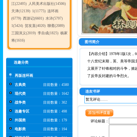
江(22495)
人民美术出版社(14506)
天津(12139)
1(11775)
连环画
(6779)
西游记(6601)
水浒(5797)
1(5424)
贺友直(4020)
聊斋(2089)
三国演义(2019)
李自成(1825)
杨家
将(1616)
图书简介
【内容介绍】1978年1版1次，6
十八世纪末期，英、美等帝国
连趣分类
义展开了针锋相对的斗争，掀
再版连环画
了反帝反封建的斗争烈火。
古典类
目前数量：4580
连友书评
现代类
目前数量：1642
暂无评论……
战争类
目前数量：302
连趣专区
目前数量：498
外国类
目前数量：179
评论标题：
电影类
目前数量：194