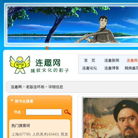
首 页
连趣新闻
连趣商
连趣论坛
连趣博客
顾炳鑫
连趣网
>
老版连环画
> 详细信息
按书名搜索
书名：
热门搜索词
上海(67759)
人民美术(43443)
黑龙