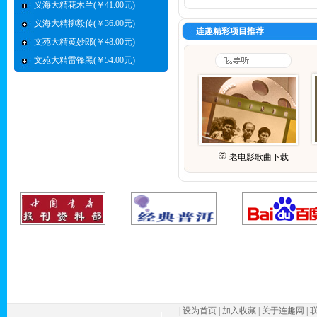
义海大精花木兰(￥41.00元)
义海大精柳毅传(￥36.00元)
连趣精彩项目推荐
文苑大精黄妙郎(￥48.00元)
文苑大精雷锋黑(￥54.00元)
老电影歌曲下载
|
设为首页
|
加入收藏
|
关于连趣网
|