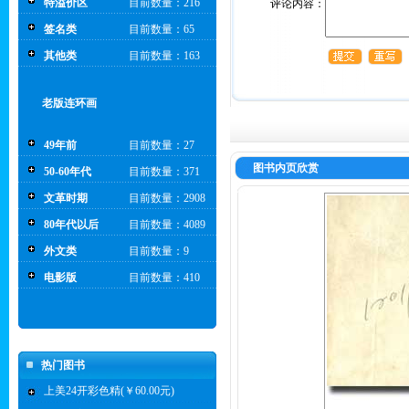
特溢价区
目前数量：216
评论内容：
签名类
目前数量：65
其他类
目前数量：163
老版连环画
49年前
目前数量：27
图书内页欣赏
50-60年代
目前数量：371
文革时期
目前数量：2908
80年代以后
目前数量：4089
外文类
目前数量：9
电影版
目前数量：410
热门图书
上美24开彩色精(￥60.00元)