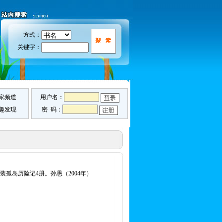
方式：
关键字：
家频道
用户名：
趣发现
密 码：
精装孤岛历险记4册。孙愚（2004年）