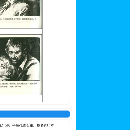
九轩50开平装孔雀石箱。签名钤印本