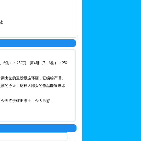
社
、6集）：252页；第4册（7、8集）：252
时期出世的重磅级连环画，它编绘严谨、
复苏的今天，这样大部头的作品能够破冰
。今天终于破出冻土，令人欣慰。