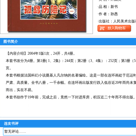
·品 相：新书
·作 者：孙愚
·出版社：人民美术出版
图书简介
【内容介绍】2004年1版1次，24开，共4册。
本套书攻分为4册。第1册( 1、2集) ：244页；第2册（3、4集）：252页；第3册（5
页。
本套书根据法国科幻小说奠基人凡尔纳的名著编绘。这是一部在连环画处于厄运
严肃、高质量。全书八册，一千余幅。在连环画出版发行跌入低谷近20年而尚未
而出，实在不易。
本套书创作于19年前，完成之后，竟然一下封进库房，积压近二十年而不得出版
连友书评
暂无评论……