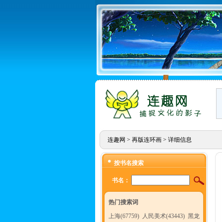
连趣网
>
再版连环画
> 详细信息
按书名搜索
书名：
热门搜索词
上海(67759)
人民美术(43443)
黑龙