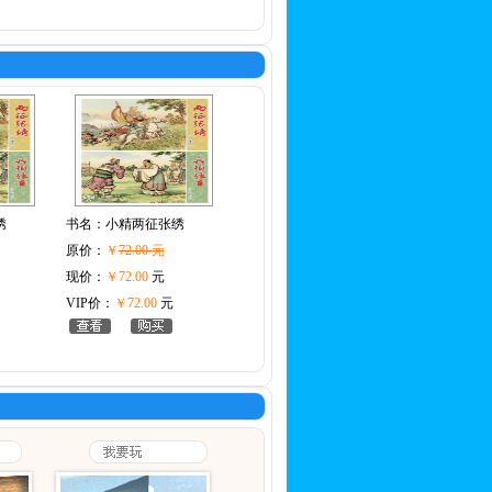
绣
书名：
小精两征张绣
原价：
￥
72.00 元
现价：
￥72.00
元
VIP价：
￥72.00
元