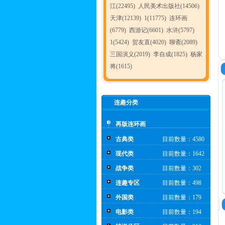
江(22495)
人民美术出版社(14506)
天津(12139)
1(11775)
连环画
(6779)
西游记(6601)
水浒(5797)
1(5424)
贺友直(4020)
聊斋(2089)
三国演义(2019)
李自成(1825)
杨家
将(1615)
连趣分类
再版连环画
古典类
目前数量：4580
现代类
目前数量：1642
战争类
目前数量：302
连趣专区
目前数量：498
外国类
目前数量：179
电影类
目前数量：194