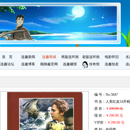
首 页
连趣新闻
连趣商城
再版连环画
老版连环画
电影怀旧
名
连趣论坛
连趣博客
顾炳鑫官网
连趣藏馆
传奇馆
连趣拍卖
连
·编 号：No.5847
·书 名：人美红皮24开
·原 价：
￥
290.00 元
·现 价：
￥290.00 元
·VIP价：
￥290.00 元
·类 别：外国类