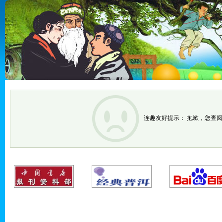
连趣友好提示： 抱歉，您查