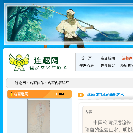
首 页
连趣新闻
连趣商
连趣论坛
连趣博客
顾炳鑫
连趣网
>
名家佳作
>
名家内容详细
名画巡展
标题:庞邦本的重彩艺术
内容：
中国绘画源远流长
隋唐的金碧山水、明以