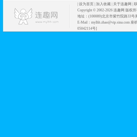
|
设为首页
|
加入收藏
|
关于连趣网
|
Copyright © 2002-
2026 连趣网 版权
地址：(100089)北京市紫竹院路33号
E-Mail：mylhh.zhao@vip.sina.
05042114号]