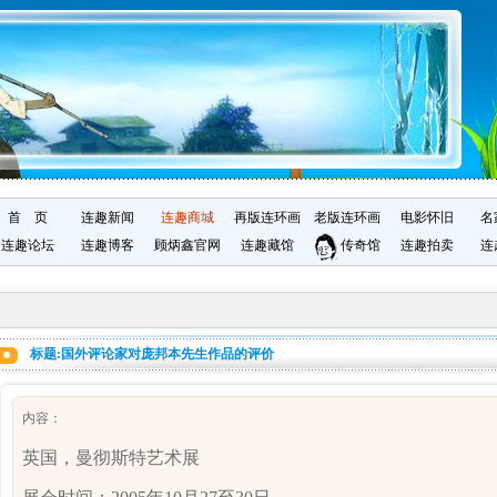
首 页
连趣新闻
连趣商城
再版连环画
老版连环画
电影怀旧
名
连趣论坛
连趣博客
顾炳鑫官网
连趣藏馆
传奇馆
连趣拍卖
连
标题:国外评论家对庞邦本先生作品的评价
内容：
英国，曼彻斯特艺术展