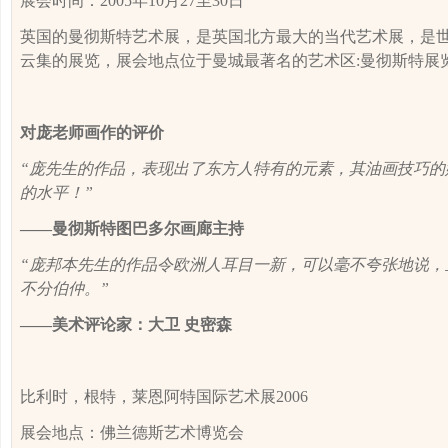
展会时间：
2005
年
10
月
27
至
30
日
英国的曼彻斯特艺术展，是英国北方最大的当代艺术展，是
云集的展览，展会地点位于曼城最著名的艺术区
:
曼彻斯特展
对
庞
老师画作的评价
“
庞
先生的作品，表现出了东方人特有的元素，其油画技巧的
的水平！”
——曼彻斯特图巴多尔画廊主持
“
庞邦本
先生的作品令欧洲人耳目一新，可以毫不夸张地说，
不分伯仲。”
——美术评论家：大卫 史密森
比利时，根特，莱恩阿特国际艺术展
2006
展会地点：佛兰德斯艺术博览会