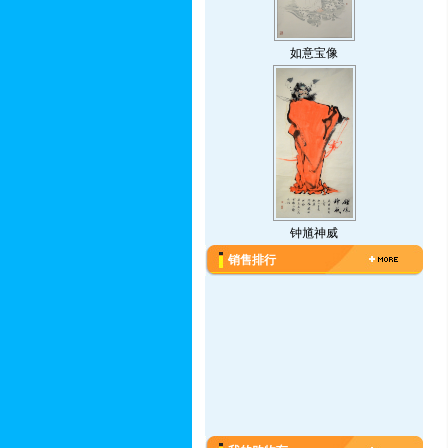
如意宝像
钟馗神威
销售排行