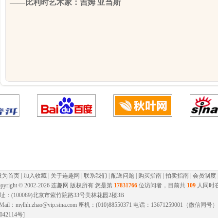
——比利时艺术家：吉姆 亚当斯
设为首页
|
加入收藏
|
关于连趣网
|
联系我们
|
配送问题
|
购买指南
|
拍卖指南
|
会员制度
pyright © 2002-
2026 连趣网 版权所有 您是第
17831766
位访问者，目前共
109
人同时
址：(100089)北京市紫竹院路33号美林花园2楼3B
-Mail：mylhh.zhao@vip.sina.com 座机：(010)88550371 电话：13671259001（微
042114号]