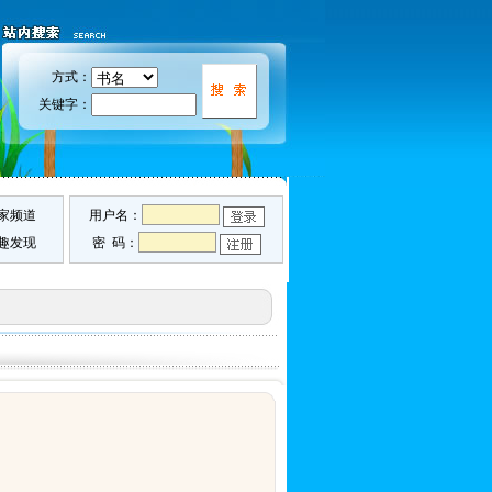
方式：
关键字：
家频道
用户名：
趣发现
密 码：