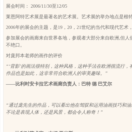
展会时间：
2006/11/30
至
12/05
莱恩阿特艺术展是最著名的艺术展。艺术展的举办地点是根
2006
年的展会的主题，是
19
，
20
，
21
世纪的当代和现代艺术
参加展会的画廊来自世界各地，参观者大部分来自欧洲
,
但人
不绝口。
对
庞邦本
老师的画作的评价
“‘背影’的画法很特别，这种风格，这种手法在欧洲很流行
作品也是如此，这非常符合欧洲人的审美趣味。”
——比利时安卡拉艺术画廊负责人：巴特 德 巴艾尔
“
通过庞
先生的作品，可以看出他在驾驭和运用油画技巧和油
不论是表现人体，还是风景，都会令人称奇！”