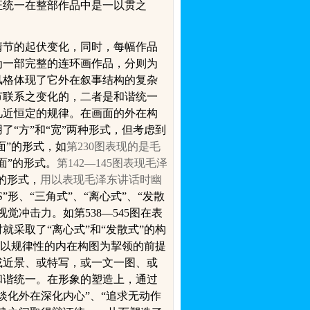
证统一在整部作品中是一以贯之
情节的起伏变化，同时，每幅作品
为一部完整的连环画作品，分则为
风格体现了它
外在叙事结构的复杂
节联系之变化的，二者是和谐统一
几近恒定的规律。在画面的外在构
“方”和“宽”两种形式，但考虑到
面”的形式，如
第
230
图表现的是毛
面”的形式。
第
142—145
图表现毛泽
”的形式，
用以表现毛泽东讲话时幽
S
”形、“三角式”、“离心式”、“发散
视觉冲击力。如第
538
—
545
图在表
采取了“离心式”和“发散式”的构
、以规律性的内在构图为挈领的前提
或近景、或特写，或一文一图、或
和谐统一。在形象的塑造上，通过
淡化外在深化内心”、“追求无动作