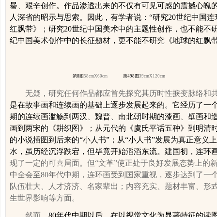
晷、艰辛创作。作品渗透出来的不仅有可见可感的震撼心魄
人深省的昭示与思索。因此，有学者说：“
研究
20
世纪中国连
红飘带》；研究
20
世纪中国美术中的主题性创作，也不能不
纪中国美术创作中的长征题材，更不能不研究《地球的红飘带
第
8
图
58cmX
60cm
第
498
图
39cmX
120cm
无疑，研究任何作品都应首先探究其历时性捩变脉络和
是在故事画和连续画的基础上逐步发展起来的。它经历了一
期的连续画滥觞到两汉、魏晋、南北朝时期的漆画、壁画和
画到两宋的《耕织图》；从元代的《虞氏平话五种》到明清
的小说插图到后来的“小人书”；从“小人书”发展为真正意义
水，虽历经沉浮跌宕，但毕竟开始滔滔东流。建国初，连环
现了一定的可喜局面。但“文革”使正处于良好发展态势上的
中全会至
80
年代中期，连环画受到国家重视，逐步
达到了一
队伍壮大、人才济济、名家辈出；
内容充实、题材丰富、形
生世界影响等方面。
然而
，
80
年代中期以后，
在以视觉文化为显著特征的读