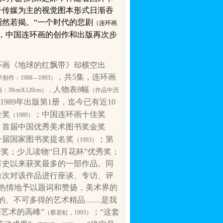
子传媒为主的视觉图本形式日渐吞
然若揭。“一个时代的悲剧
（连环画
，中国连环画的创作和出版再次步
环画《地球的红飘带》却横空出
，共
5
集，连环画
术创作：
1988
—
1993
）
人物表
8
幅
画：
39cmX
120cm
），
（作品中历
1989
年出版第
1
册，迄今已有近
10
金奖
；中国连环画十佳奖
（
1989
）
；首届中国优秀美术图书奖金奖
一届国家图书奖提名奖
；第
（
1993
）
奖；少儿读物“日月花杯”优秀奖；
有史以来获奖最多的一部作品。同
余次对该作品进行座谈、专访、评
热情地予以题词和赞扬，美术界的
的、不可多得的艺术精品……是我
画艺术的高峰”
；“这套
（蔡若虹，
1993
）