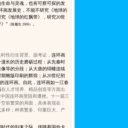
的生命与灵魂，也有可察可探的发
环画发展史，不能不研究《地球的
研究《地球的红飘带》，研究
20
世
》”
。
（陈履生
2006
）
共时性衍生背景。据考证，
连环画
个漫长的历史磨砺过程：从先秦时
造像等的分段；从大唐的绢蟠连续
时期雕版印刷的辉煌；从
20
世纪初
上的连环画。自此，连环画如一江春
画
在人才培养、精品创造等方面出
新中国连环画受阻和遭挫。
十一届三
个空前繁荣的局面，具体表现在：
式多样；
种类繁多、印量巨大、产
图时代的到来之际，
伴随着
国外卡