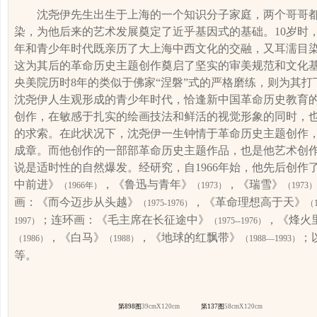
沈尧伊
先生出生于上海的一个知识分子家庭，两个哥哥
染，为他后来的艺术发展奠定了近乎基因式的基础。
10
岁时
年和青少年时代既亲历了大上海中西文化的交融，又耳濡目
这为其后的革命历史主题创作奠启了坚实的审美规范和文化
央美院历时
8
年的类似于佛家“涅磐”式的严格磨练，则为其
沈尧伊人生观形成的青少年时代，恰逢新中国革命历史教育
创作，在敏感于扎实的绘画技法和鲜活的视觉形象的同时，
的求索。在此状况下，沈尧伊一生钟情于革命历史主题创作
成章。而他创作的一部部革命历史主题作品，也是他艺术创
说是适时性的自然爆发。经研究，
自
1966
年始，他先后创作
中前进》
，《鲁迅与青年》
，《瑞雪》
（
1966
年）
（
1973
）
（
1973
）
画：《而今迈步从头越》
，《革命理想高于天》
（
1975-1976
）
（
；连环画：《毛主席在长征途中》
，《烽火
1997
）
（
1975--1976
）
，《白马》
，《地球的红飘带》
；
（
1986
）
（
1988
）
（
1988
—
1993
）
等。
第
898
图
39cmX
120cm
第
137
图
58cmX
120cm