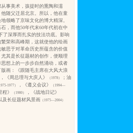
都从事美术，孩提时的
熏陶和濡
，他随父迁居北京。所以，他在童
染地领略了京味文化的博大精深。
基石，而他
50
年代末
60
年代初在中
打下了深厚而扎实的技法功底。影响
的繁荣和高峰期，这就使他的绘画
也敏思于对革命历史所蕴含的价值
，尤其是长征题材的创作，便顺理
作思想上的一步步自然涌动，或者
了版画：《跟随毛主席在大风大浪
，《周总理与大庆人》
；油
（
1978
）
，《遵义会议》
1975-1977
）
（
1994
—
里程》
，《战地日记》
（
1980
）
以及长征题材风景画
（
1975
—
2004
）