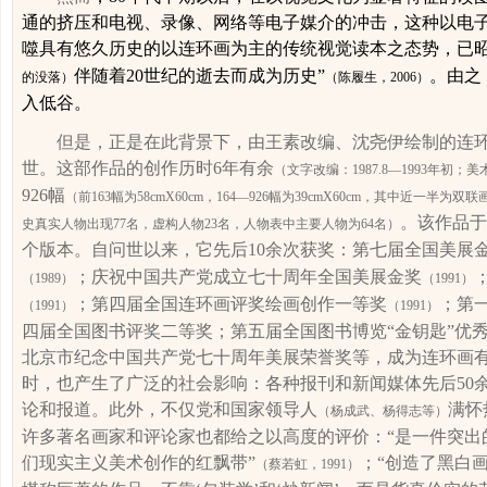
通的挤压和电视、
录像、
网络
等电子媒介
的冲击，这种以电
噬
具有悠久历史的以连环画为主的传统视觉读本之态势，已昭
伴随着
20
世纪的逝去而成为历史”
。
由之
的没落）
（陈履生，
2006
）
入低谷。
但是，正是
在此背景下，由王素改编、沈尧伊绘制的连
世。
这部作品的创作历时
6
年有余
（文字改编：
1987.8
—
1993
年初；美
926
幅
（前
163
幅为
58cmX
60cm
，
164
—
926
幅为
39cmX
60cm
，其中近一半为双联
。该作品于
史真实人物出现
77
名，虚构人物
23
名，人物表中主要人物为
64
名）
个版本。自问世以来，它先后
10
余次获奖：第七届全国美展
；庆祝中国共产党成立七十周年全国美展金奖
（
1989
）
（
1991
）
；第四届全国连环画评奖绘画创作一等奖
；第
（
1991
）
（
1991
）
四届全国图书评奖二等奖；第五届全国图书博览“金钥匙”优秀
北京市纪念中国共产党七十周年美展荣誉奖等，成为连环画
时，也产生了广泛的社会影响：各种报刊和新闻媒体先后
50
论和报道。此外，不仅党和国家领导人
满怀
（杨成武、杨得志等）
许多著名画家和评论家也都给之以高度的评价：“是一件突出
们现实主义美术创作的红飘带”
；“创造了黑白
（蔡若虹，
1991
）