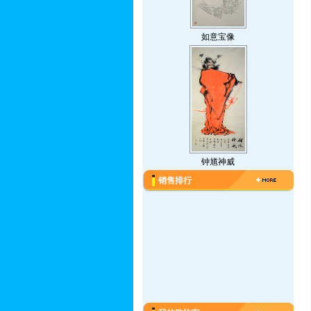
如意宝像
钟馗神威
销售排行