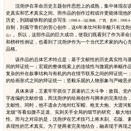
沈尧伊在革命历史主题创作思想上的成熟，集中体现在
史真实和艺术真实之间。而作品的创作过程或许更能体现他
历史，到踏破铁鞋的徒步写生
（
1988.4
—
5
赴湖南、广西、贵州；
1990.4
自制，到
孤守青灯的苦心创作，
这
6
年来坎坷和辛酸
只有
沈尧
。所以，
这部作品的巨大成功，使我们既看到了作为革命
山）
和榜样性例证，也看到了沈尧伊作为一个当代艺术家的内心
品格。
该作品的总体艺术特点是：基于文献性的历史真实性与
间的辩证统一；宏观的整体线索上的连续性与微观的单幅作
复杂的外在叙事结构与有机的内在情节联系之间的辩证统一
的绘画形式之间的辩证统一；坚毅乐观的人物形象与严峻恶
具体来讲，王素牢牢抓住了原著的三大斗争：敌我、党
字改编的文献价值，而沈尧伊的绘画创作与脚本的完美结合
文献性。同时，他不遗余力地对红军帽、枪支大炮、大渡河船
龙烟”等看似微不足道、实则关乎全局的细节的研究，极大地
性。而与之对应的是，沈尧伊在艺术技巧上将
木刻、石版、
表现性的艺术真实。为了使两者完美地结合，融表现于再现