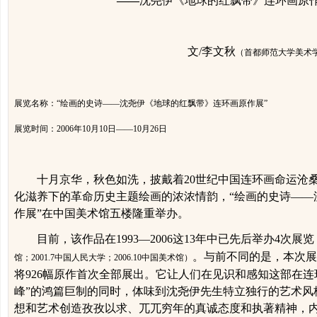
——
沈尧伊《地球的红飘带》连环画原
文
/
李文秋
（首都师范大学美术
展览名称：“绘画的史诗——沈尧伊《地球的红飘带》连环画原作展”
展览时间：
2006
年
10
月
10
日
——
10
月
26
日
十月京华，秋色如洗，披戴着
20
世纪中国连环画命运沧
化滋养下的革命历史主题绘画的浓浓情韵，“绘画的史诗——
作展”在中国美术馆五楼隆重举办。
目前，该作品在
1993
—
2006
这
13
年中已先后举办
4
次展览
。与前不同的是，本次展
馆；
2001.7
中国人民大学；
2006.10
中国美术馆）
将
926
幅原作首次全部展出。它让人们在见识和感知这部在连环
峰”的鸿篇巨制的同时，体味到
沈尧伊
先生特立独行的艺术风
想和艺术创造孜孜以求、兀兀穷年的真诚态度和执著精神，