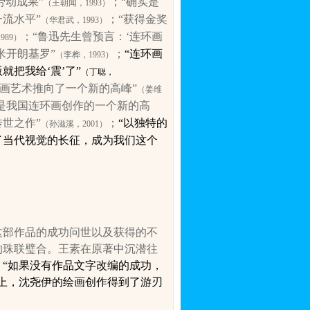
劳动成果”
；“确实是
（王朝闻，
1993
）
流水平”
；“获得金奖
（
华
君武，
1993
）
；“
鲁迅
先生曾预言：‘连环画
1989
）
米开朗基罗”
；
“连环画
（李桦，
1993
）
把我给‘震’了”
（丁聪，
画艺术推向了一个新的高峰”
（姜维
“是我国连环画创作的一个新的高
世之作”
；
“以独特的
（孙滋溪，
2001
）
了当代视觉的长征，成为我们这个
这部作品的成功问世以及获得的不
的珠联璧合。王素在原著中沉潜往
“
如果没有作品文字改编的成功，
上，沈尧伊的绘画创作得到了游刃