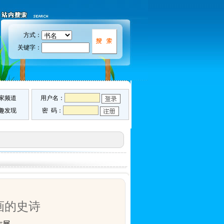
方式：
关键字：
家频道
用户名：
趣发现
密 码：
画的史诗