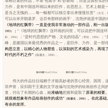
堪称巨著的作品，不靠‘包装学’和‘炒新闻’，而是货真价实的
力作，是有中国连环画以来的巨作，在思想上、艺术上都是一
是当之无愧的……每一幅都可以独立拿出来慢慢欣赏”
（古元，
可以出米开朗基罗、达芬奇那样的画手’，沈尧伊就是中国的
《地球的红飘带》一直是使我非常激动的一部作品，刚一出版就
；
“《地球的红飘带》连环画的问世，可以说把中国连环
1993
）
；“是时代思想的产物，文化的结晶”
；
朴，
1994
）
（李松，
1994
）
峰，是建国以来最优秀的作品之一，是巨作、力作、是一部传
构思立意，以精心的人物塑造，以深刻的艺术感染力，再现
时代的不朽之作”
（
陈履生，
2006
）
。
第
426
图
39cmX
120cm
第
912
图
39cmX
120cm
伟大的作品往往端赖于才能高妙者的苦心经营。因而，
菲声誉，应归因于王素的文字改编与沈尧伊的绘画创作之间
复，付出了长期的心血，她
准确地
把握和提取了
原著的精要。
就很难想象有作品绘画创作的成功”
。
在此基础
（陈履生，
2006
）
有余的发挥。