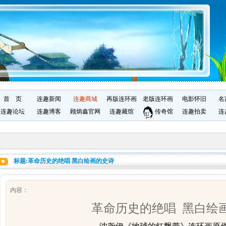
首 页
连趣新闻
连趣商城
再版连环画
老版连环画
电影怀旧
名
连趣论坛
连趣博客
顾炳鑫官网
连趣藏馆
传奇馆
连趣拍卖
连
标题:革命历史的绝唱 黑白绘画的史诗
内容：
革命历史的绝唱
黑白绘