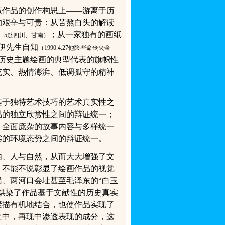
该作品的创作构思上——游离于历
的艰辛与可贵：从苦熬白头的解读
；从一家独有的画纸
—
5
赴四川、甘南
）
伊
先生自知
（
1990.4.27
他险些命丧夹金
历史主题绘画的典型代表的旗帜性
充实、热情澎湃、低调孤守的精神
基于独特艺术技巧的艺术真实性之
品的独立欣赏性之间的辩证统一；
；全面庞杂的故事内容与多样统一
劣的环境态势之间的辩证统一。
内、人与自然，从而大大增强了文
，不能不说彰显了绘画作品的视觉
、两河口会址甚至毛泽东的“白玉
烘染了作品基于文献性的历史真实
素描
有机地结合，也使作品实现了
之中，再现中渗透表现的成分，这