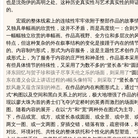
也是沈尧伊的高明之处。这种历史真实性与艺术真实性的辩
的。
宏观的整体线索上的连续性牢牢依附于整部作品的故事
又独具单幅画的欣赏性，这并不矛盾，而是高度统一：合则
一幅幅独立欣赏的单幅画。作品
高视野、全方位和多层次的
特点，但这种复杂的外在叙事结构的变化是接踵于内在的情
的。内容制约形式，形式为内容服务，这是主题性艺术创作
成形式上，为了服务于内容的庄严性和神圣性，作品基本采用了
有些具体情节的特殊性，又采用了为数不多的“竖长条”和“圆
泽东回忆与贺子珍和孩子尽享天伦之乐的场面，则采用了
“圆
东在遵义会议上讲话过程的
4
幅头像特写，则采取了
“竖长条
默风趣又蕴含深刻的神态。
在作品的内在构图形式上，通过“
式”构图以及空间和黑白关系上的对比，极大地增强了作品的
现以廖大珠为首的勇士们飞夺泸定桥时的英勇而激烈的场面时就
图。随着内容的展开，在以“方”和“宽”两种外在图式为主导
下，作品或宽、或方、或竖长条或圆面、或全景、或中景、
两文一图、或一文两图，穿插交错，错落有致，疏密得体，
对比、环境衬托、共性化的整体烘托和个性化的典型塑造、“