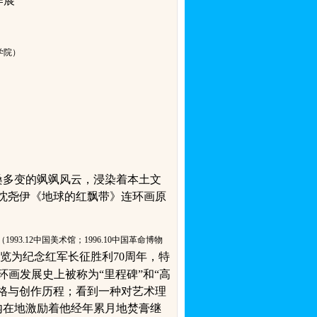
作展
学院）
桑多变的飒飒风云，浸染着本土文
沈尧伊《地球的红飘带》连环画原
（
1993.12
中国美术馆；
1996.10
中国革命博物
览为纪念红军长征胜利
70
周年，特
画发展史上被称为“里程碑”和“高
格与创作历程；看到一种对艺术理
内在地激励着他经年累月地焚膏继