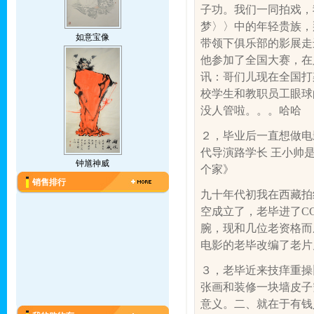
子功。我们一同拍戏，
梦〉〉中的年轻贵族，
如意宝像
带领下俱乐部的影展走
他参加了全国大赛，在
讯：哥们儿现在全国打
校学生和教职员工眼球
没人管啦。。。哈哈
２，毕业后一直想做电
代导演路学长
王小帅
钟馗神威
个家》
销售排行
九十年代初我在西藏拍
空成立了，老毕进了
C
腕，现和几位老资格而
电影的老毕改编了老片
３，老毕近来技痒重操
张画和装修一块墙皮子
意义。二、就在于有钱