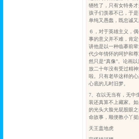
牺牲了，只有女特务才
孩子们羡慕不已，于是
单纯又愚蠢，既忠诚又
６，对于英雄主义，偶
事的意义并不难，肯定
讲他是以一种临摹前辈
代少年情怀的呵护和尊
然只是“真像”。论画
放二十年没有受过精神
啦。只有老毕这样的心
心底的儿时旧梦。
7
、在以无当有，无中
装还真算不上藏家。如
的光头大脸光屁股眼之
命故事，顺便教小丫挺
天王盖地虎