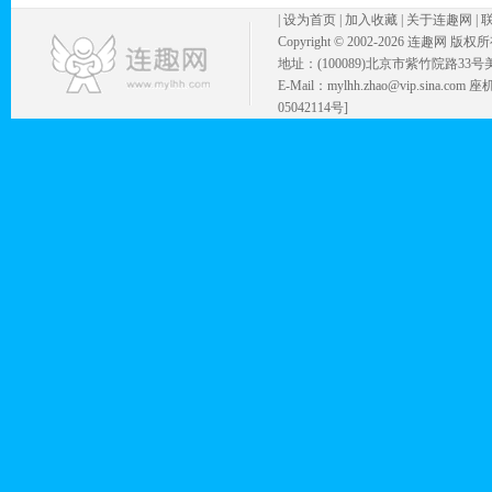
|
设为首页
|
加入收藏
|
关于连趣网
|
Copyright © 2002-
2026 连趣网 版权
地址：(100089)北京市紫竹院路33号
E-Mail：mylhh.zhao@vip.sina.
05042114号]