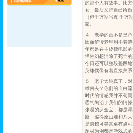
我的购物车
的那个人有故事。比方
女，最后又把自己给做
（但千万别当真
千万
家。
４，老毕的画不是皇帝
因而解读老毕用不着装
年都是在主旋律电影的
牺牲幻想消除了死亡的
今日还可以整段整段地
英雄偶像有着直接关系
５，老毕太纯真了，对
雄何去？你们的血白流
时代的情感我并不苟同
霸气陶冶了我们的情操
张嘎的罗金宝，都是浑
匪，骗得座山雕和八大
是滑稽可笑甚至有点可
题材为例都是游戏式的