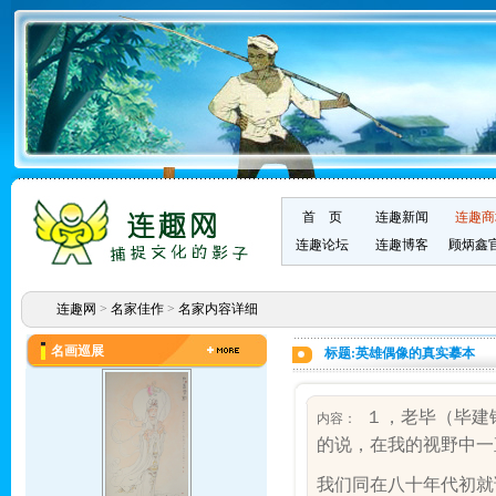
首 页
连趣新闻
连趣商
连趣论坛
连趣博客
顾炳鑫
连趣网
>
名家佳作
>
名家内容详细
名画巡展
标题:英雄偶像的真实摹本
１，老毕（毕建
内容：
的说，在我的视野中一
我们同在八十年代初就