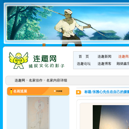
首 页
连趣新闻
连趣商
连趣论坛
连趣博客
顾炳鑫
连趣网
>
名家佳作
>
名家内容详细
名画巡展
标题:张雅心先生在自己的摄