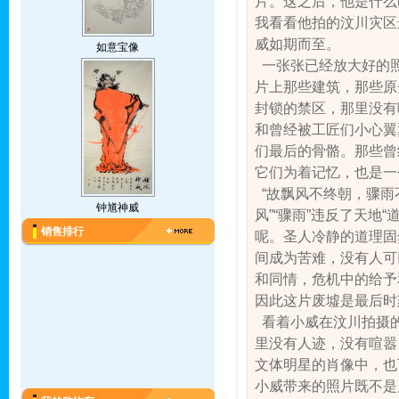
片。这之后，他是什么
我看看他拍的汶川灾区
威如期而至。
如意宝像
一张张已经放大好的照
片上那些建筑，那些原
封锁的禁区，那里没有
和曾经被工匠们小心翼
们最后的骨骼。那些曾
它们为着记忆，也是一
“故飘风不终朝，骤雨
钟馗神威
风”“骤雨”违反了天地
销售排行
呢。圣人冷静的道理固
间成为苦难，没有人可
和同情，危机中的给予
因此这片废墟是最后时
看着小威在汶川拍摄的
里没有人迹，没有喧嚣
文体明星的肖像中，也
小威带来的照片既不是