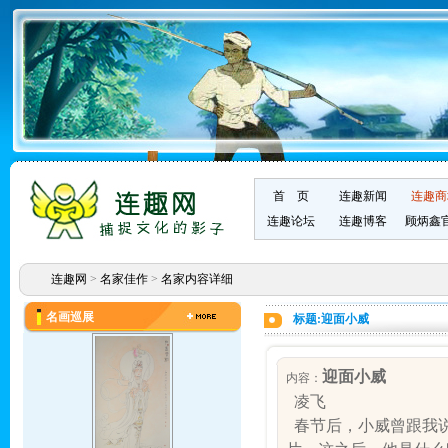
首 页
连趣新闻
连趣商
连趣论坛
连趣博客
顾炳鑫
连趣网
>
名家佳作
>
名家内容详细
名画巡展
标题:迎面小威
迎面小威
内容：
凌飞
春节后，小威曾跟我说