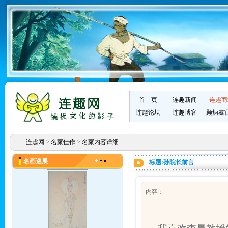
首 页
连趣新闻
连趣商
连趣论坛
连趣博客
顾炳鑫
连趣网
>
名家佳作
>
名家内容详细
名画巡展
标题:孙院长前言
内容：