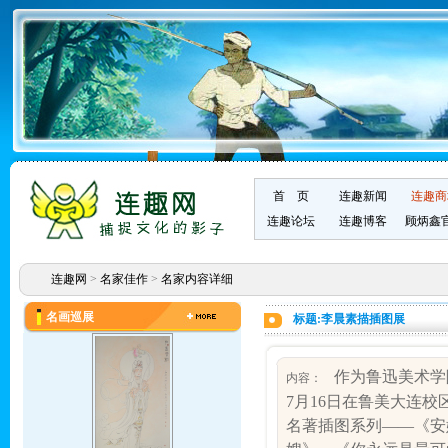
首 页
连趣新闻
连趣商
连趣论坛
连趣博客
顾炳鑫
连趣网
>
名家佳作
>
名家内容详细
名画巡展
标题:李晨素描插图展
作为鲁迅美术学院
内容：
7
月
16
日在鲁美大连校
名著插图系列——《安