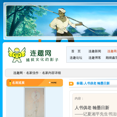
首 页
连趣新闻
连趣商
连趣论坛
连趣博客
顾炳鑫
连趣网
>
名家佳作
>
名家内容详细
名画巡展
标题:人书俱老 翰墨日新
内容：
人书俱老 翰墨日新
——记夏湘平先生书法