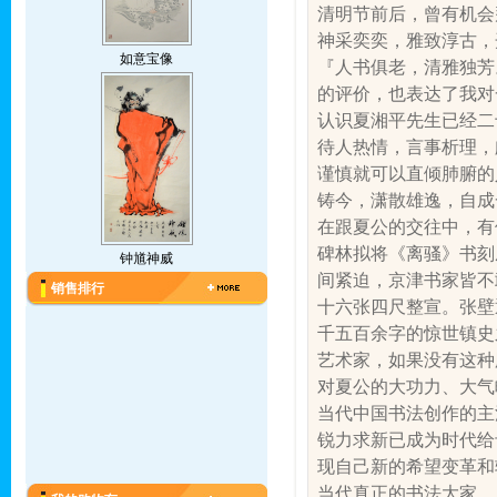
清明节前后，曾有机会
神采奕奕，雅致淳古，
如意宝像
『人书俱老，清雅独芳
的评价，也表达了我对
认识夏湘平先生已经二
待人热情，言事析理，
谨慎就可以直倾肺腑的
铸今，潇散雄逸，自成
在跟夏公的交往中，有
碑林拟将《离骚》书刻
钟馗神威
间紧迫，京津书家皆不
销售排行
十六张四尺整宣。张壁
千五百余字的惊世镇史
艺术家，如果没有这种
对夏公的大功力、大气
当代中国书法创作的主
锐力求新已成为时代给
现自己新的希望变革和
当代真正的书法大家。