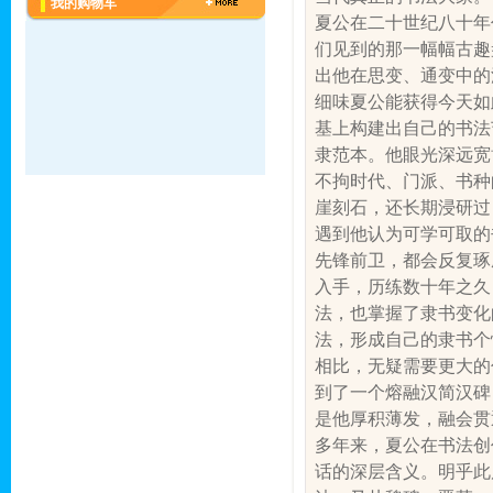
我的购物车
夏公在二十世纪八十年
们见到的那一幅幅古趣
出他在思变、通变中的
细味夏公能获得今天如
基上构建出自己的书法
隶范本。他眼光深远宽
不拘时代、门派、书种
崖刻石，还长期浸研过
遇到他认为可学可取的
先锋前卫，都会反复琢
入手，历练数十年之久
法，也掌握了隶书变化
法，形成自己的隶书个
相比，无疑需要更大的
到了一个熔融汉简汉碑
是他厚积薄发，融会贯
多年来，夏公在书法创
话的深层含义。明乎此