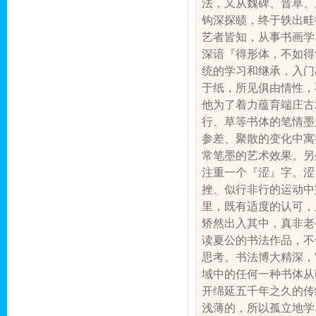
法，又从魏碑、晋草、
钩深探赜，终于轶出畦
艺者皆知，从事书画学
深谙『得形体，不如得
统的学习和继承，入门
于纸，所见俱由情性，
他为了着力蕴育端庄古
行、草等书体的笔情墨
参差、聚散的变化中寓
常笔墨的艺术效果。另
注重一个『涩』字。涩
挫、似行非行的运动中
里，既有适度的认可，
矫然出入其中，真非老
读夏公的书法作品，不
思考。书法博大精深，
域中的任何一种书体从
开绵延五千年之久的传
浅薄的，所以孤立地学