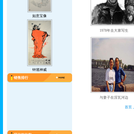
如意宝像
1978年去大寨写生
钟馗神威
销售排行
与妻子在涅瓦河边
首页