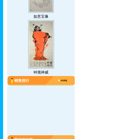
如意宝像
钟馗神威
销售排行