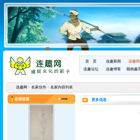
首 页
连趣新闻
连趣商
连趣论坛
连趣博客
顾炳鑫
连趣网
>
名家佳作
>
名家内容列表
名画巡展
更多信息