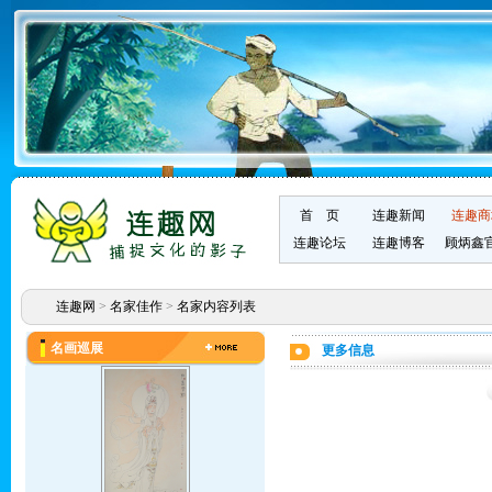
首 页
连趣新闻
连趣商
连趣论坛
连趣博客
顾炳鑫
连趣网
>
名家佳作
>
名家内容列表
名画巡展
更多信息