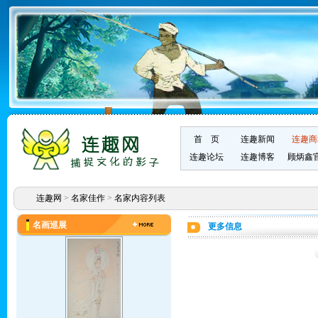
首 页
连趣新闻
连趣商
连趣论坛
连趣博客
顾炳鑫
连趣网
>
名家佳作
>
名家内容列表
名画巡展
更多信息