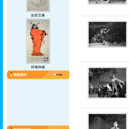
如意宝像
钟馗神威
销售排行