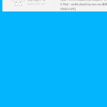
E-Mail：mylhh.zhao@vip.sina.
05042114号]