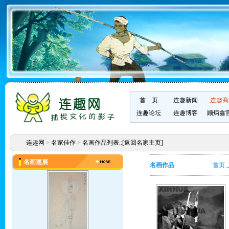
首 页
连趣新闻
连趣商
连趣论坛
连趣博客
顾炳鑫
连趣网
>
名家佳作
>
名画作品列表::
[返回名家主页]
名画巡展
名画作品
首页