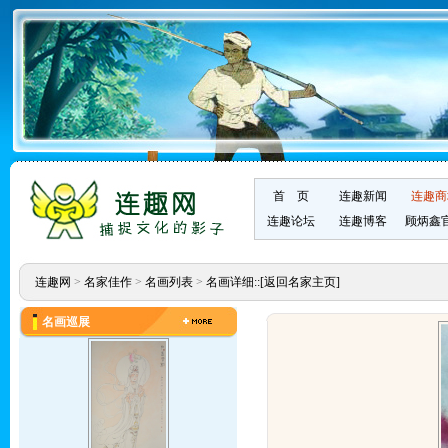
首 页
连趣新闻
连趣商
连趣论坛
连趣博客
顾炳鑫
连趣网
>
名家佳作
>
名画列表
>
名画详细::
[返回名家主页]
名画巡展