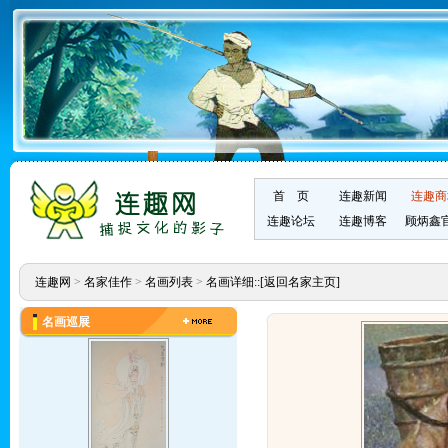
首 页
连趣新闻
连趣商
连趣论坛
连趣博客
顾炳鑫
连趣网
>
名家佳作
>
名画列表
>
名画详细::
[返回名家主页]
名画巡展