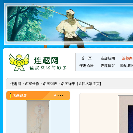
首 页
连趣新闻
连趣商
连趣论坛
连趣博客
顾炳鑫
连趣网
>
名家佳作
>
名画列表
>
名画详细::
[返回名家主页]
名画巡展