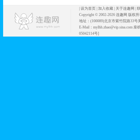
|
设为首页
|
加入收藏
|
关于连趣网
|
Copyright © 2002-
2026 连趣网 版权
地址：(100089)北京市紫竹院路33号
E-Mail：mylhh.zhao@vip.sina.
05042114号]