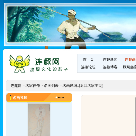
首 页
连趣新闻
连趣商
连趣论坛
连趣博客
顾炳鑫
连趣网
>
名家佳作
>
名画列表
>
名画详细::
[返回名家主页]
名画巡展