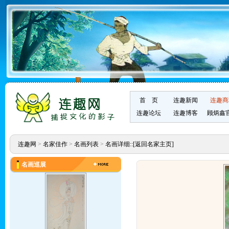
首 页
连趣新闻
连趣商
连趣论坛
连趣博客
顾炳鑫
连趣网
>
名家佳作
>
名画列表
>
名画详细::
[返回名家主页]
名画巡展