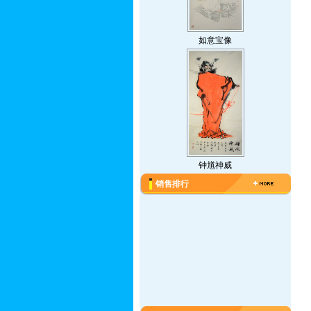
如意宝像
钟馗神威
销售排行