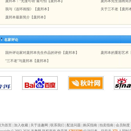
庞邦本：“无漫可动”最可怕【庞邦本】
庞邦本先生油画简
我与《连环画报》【庞邦本】
关于三不老【庞邦
庞邦本最新简介【庞邦本】
名家评论
国外评论家对庞邦本先生作品的评价【庞邦本】
庞邦本的重彩艺术
“三不老”与庞邦本【庞邦本】
设为首页
|
加入收藏
|
关于连趣网
|
联系我们
|
配送问题
|
购买指南
|
拍卖指南
|
会员制度