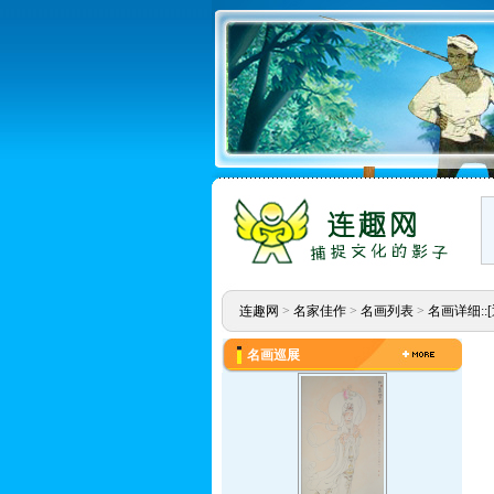
连趣网
>
名家佳作
>
名画列表
>
名画详细::
名画巡展