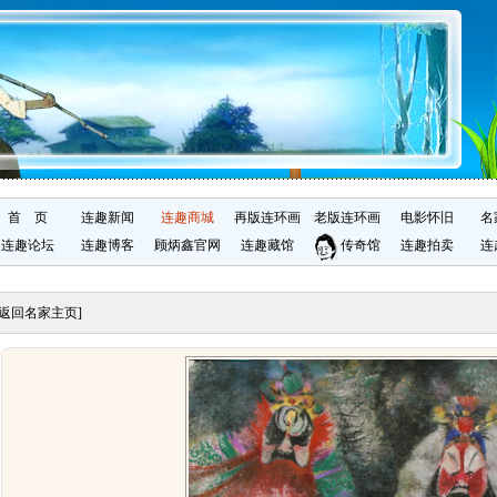
首 页
连趣新闻
连趣商城
再版连环画
老版连环画
电影怀旧
名
连趣论坛
连趣博客
顾炳鑫官网
连趣藏馆
传奇馆
连趣拍卖
连
[返回名家主页]