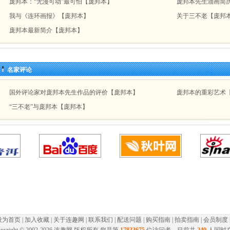
庞邦本：“无漫可动”最可怕【庞邦本】
庞邦本先生油画简
我与《连环画报》【庞邦本】
关于三不老【庞邦
庞邦本最新简介【庞邦本】
名家评论
国外评论家对庞邦本先生作品的评价【庞邦本】
庞邦本的重彩艺术
“三不老”与庞邦本【庞邦本】
设为首页
|
加入收藏
|
关于连趣网
|
联系我们
|
配送问题
|
购买指南
|
拍卖指南
|
会员制度