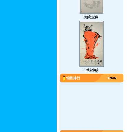
如意宝像
钟馗神威
销售排行