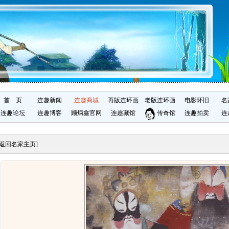
首 页
连趣新闻
连趣商城
再版连环画
老版连环画
电影怀旧
名
连趣论坛
连趣博客
顾炳鑫官网
连趣藏馆
传奇馆
连趣拍卖
连
[返回名家主页]