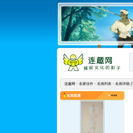
连趣网
>
名家佳作
>
名画列表
>
名画详细::
名画巡展