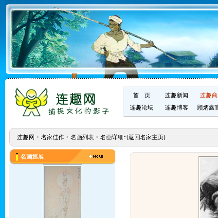
首 页
连趣新闻
连趣商
连趣论坛
连趣博客
顾炳鑫
连趣网
>
名家佳作
>
名画列表
>
名画详细::
[返回名家主页]
名画巡展