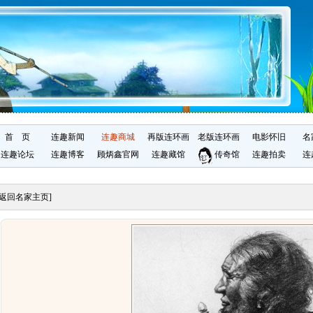
首 页
连趣新闻
连趣商城
再版连环画
老版连环画
电影怀旧
名
连趣论坛
连趣博客
顾炳鑫官网
连趣藏馆
传奇馆
连趣拍卖
连
[返回名家主页]