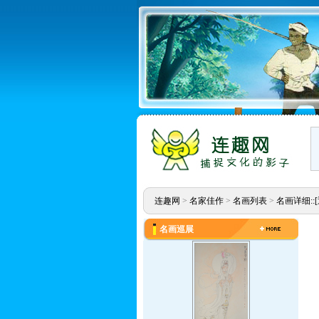
连趣网
>
名家佳作
>
名画列表
>
名画详细::
名画巡展