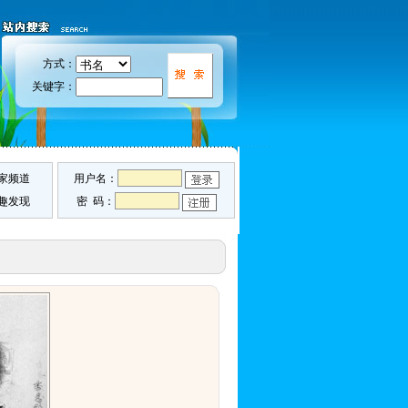
方式：
关键字：
家频道
用户名：
趣发现
密 码：