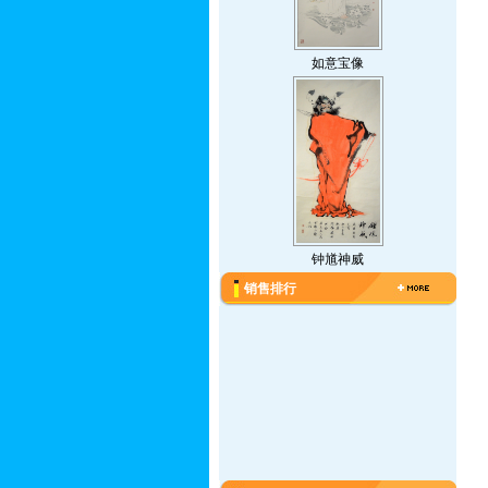
如意宝像
钟馗神威
销售排行