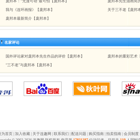
庞邦本：“无漫可动”最可怕【庞邦本】
庞邦本先生油画简
我与《连环画报》【庞邦本】
关于三不老【庞邦
庞邦本最新简介【庞邦本】
名家评论
国外评论家对庞邦本先生作品的评价【庞邦本】
庞邦本的重彩艺术
“三不老”与庞邦本【庞邦本】
设为首页
|
加入收藏
|
关于连趣网
|
联系我们
|
配送问题
|
购买指南
|
拍卖指南
|
会员制度