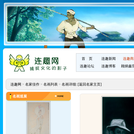
首 页
连趣新闻
连趣商
连趣论坛
连趣博客
顾炳鑫
连趣网
>
名家佳作
>
名画列表
>
名画详细::
[返回名家主页]
名画巡展