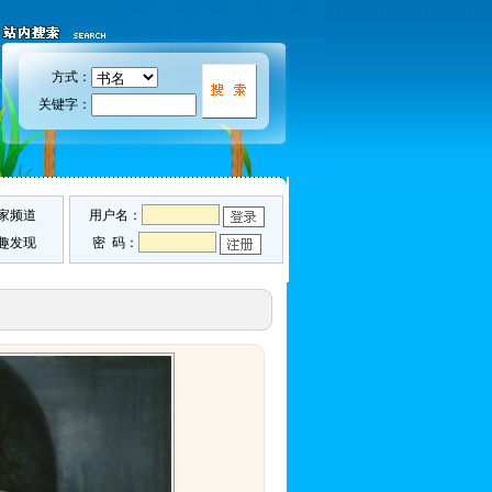
方式：
关键字：
家频道
用户名：
趣发现
密 码：