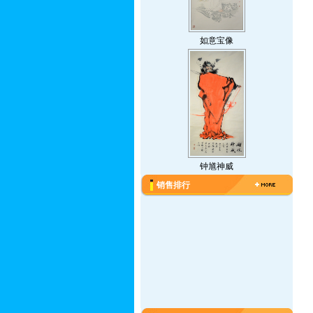
如意宝像
钟馗神威
销售排行