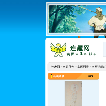
连趣网
>
名家佳作
>
名画列表
>
名画详细::
名画巡展