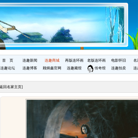
首 页
连趣新闻
连趣商城
再版连环画
老版连环画
电影怀旧
名
连趣论坛
连趣博客
顾炳鑫官网
连趣藏馆
传奇馆
连趣拍卖
连
[返回名家主页]